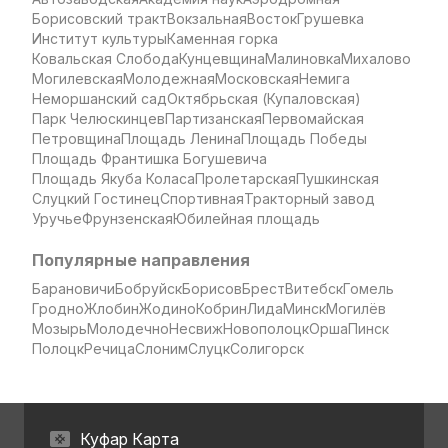
Борисовский тракт
Вокзальная
Восток
Грушевка
Институт культуры
Каменная горка
Ковальская Слобода
Кунцевщина
Малиновка
Михалово
Могилевская
Молодежная
Московская
Немига
Неморшанский сад
Октябрьская (Купаловская)
Парк Челюскинцев
Партизанская
Первомайская
Петровщина
Площадь Ленина
Площадь Победы
Площадь Франтишка Богушевича
Площадь Якуба Коласа
Пролетарская
Пушкинская
Слуцкий Гостинец
Спортивная
Тракторный завод
Уручье
Фрунзенская
Юбилейная площадь
Популярные направления
Барановичи
Бобруйск
Борисов
Брест
Витебск
Гомель
Гродно
Жлобин
Жодино
Кобрин
Лида
Минск
Могилёв
Мозырь
Молодечно
Несвиж
Новополоцк
Орша
Пинск
Полоцк
Речица
Слоним
Слуцк
Солигорск
Куфар Карта