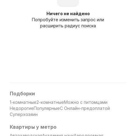
Ничего не найдено
Попробуйте изменить запрос или
расширить радиус поиска
Подборки
1-комнатные
2-комнатные
Можно с питомцами
Недорогие
Популярные
С Онлайн-предоплатой
Суперхозяин
Квартиры у метро
Автозаводская
Академия наук
Аэродромная