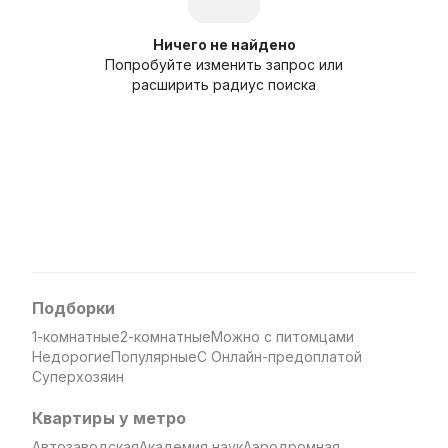
Ничего не найдено
Попробуйте изменить запрос или
расширить радиус поиска
Подборки
1-комнатные
2-комнатные
Можно с питомцами
Недорогие
Популярные
С Онлайн-предоплатой
Суперхозяин
Квартиры у метро
Автозаводская
Академия наук
Аэродромная