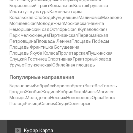
Борисовский тракт
Вокзальная
Восток
Грушевка
Институт культуры
Каменная горка
Ковальская Слобода
Кунцевщина
Малиновка
Михалово
Могилевская
Молодежная
Московская
Немига
Неморшанский сад
Октябрьская (Купаловская)
Парк Челюскинцев
Партизанская
Первомайская
Петровщина
Площадь Ленина
Площадь Победы
Площадь Франтишка Богушевича
Площадь Якуба Коласа
Пролетарская
Пушкинская
Слуцкий Гостинец
Спортивная
Тракторный завод
Уручье
Фрунзенская
Юбилейная площадь
Популярные направления
Барановичи
Бобруйск
Борисов
Брест
Витебск
Гомель
Гродно
Жлобин
Жодино
Кобрин
Лида
Минск
Могилёв
Мозырь
Молодечно
Несвиж
Новополоцк
Орша
Пинск
Полоцк
Речица
Слоним
Слуцк
Солигорск
Куфар Карта