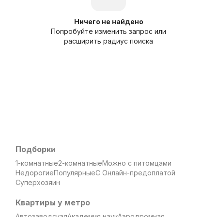
Ничего не найдено
Попробуйте изменить запрос или
расширить радиус поиска
Подборки
1-комнатные
2-комнатные
Можно с питомцами
Недорогие
Популярные
С Онлайн-предоплатой
Суперхозяин
Квартиры у метро
Автозаводская
Академия наук
Аэродромная