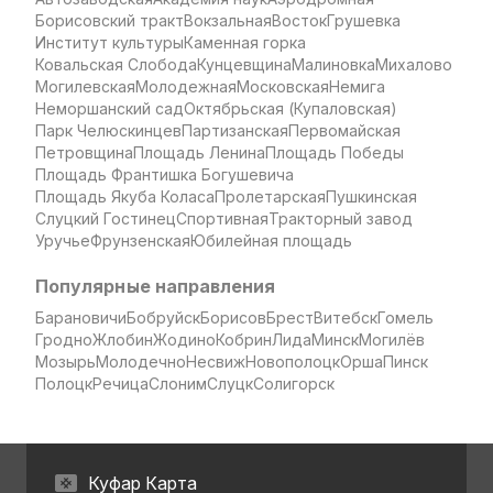
Борисовский тракт
Вокзальная
Восток
Грушевка
Институт культуры
Каменная горка
Ковальская Слобода
Кунцевщина
Малиновка
Михалово
Могилевская
Молодежная
Московская
Немига
Неморшанский сад
Октябрьская (Купаловская)
Парк Челюскинцев
Партизанская
Первомайская
Петровщина
Площадь Ленина
Площадь Победы
Площадь Франтишка Богушевича
Площадь Якуба Коласа
Пролетарская
Пушкинская
Слуцкий Гостинец
Спортивная
Тракторный завод
Уручье
Фрунзенская
Юбилейная площадь
Популярные направления
Барановичи
Бобруйск
Борисов
Брест
Витебск
Гомель
Гродно
Жлобин
Жодино
Кобрин
Лида
Минск
Могилёв
Мозырь
Молодечно
Несвиж
Новополоцк
Орша
Пинск
Полоцк
Речица
Слоним
Слуцк
Солигорск
Куфар Карта