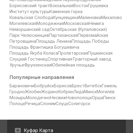
Борисовский тракт
Вокзальная
Восток
Грушевка
Институт культуры
Каменная горка
Ковальская Слобода
Кунцевщина
Малиновка
Михалово
Могилевская
Молодежная
Московская
Немига
Неморшанский сад
Октябрьская (Купаловская)
Парк Челюскинцев
Партизанская
Первомайская
Петровщина
Площадь Ленина
Площадь Победы
Площадь Франтишка Богушевича
Площадь Якуба Коласа
Пролетарская
Пушкинская
Слуцкий Гостинец
Спортивная
Тракторный завод
Уручье
Фрунзенская
Юбилейная площадь
Популярные направления
Барановичи
Бобруйск
Борисов
Брест
Витебск
Гомель
Гродно
Жлобин
Жодино
Кобрин
Лида
Минск
Могилёв
Мозырь
Молодечно
Несвиж
Новополоцк
Орша
Пинск
Полоцк
Речица
Слоним
Слуцк
Солигорск
Куфар Карта