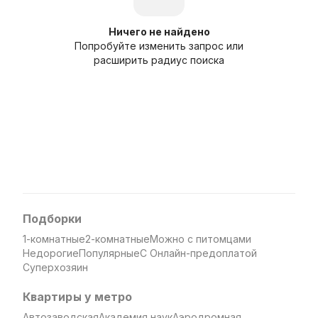
Ничего не найдено
Попробуйте изменить запрос или
расширить радиус поиска
Подборки
1-комнатные
2-комнатные
Можно с питомцами
Недорогие
Популярные
С Онлайн-предоплатой
Суперхозяин
Квартиры у метро
Автозаводская
Академия наук
Аэродромная