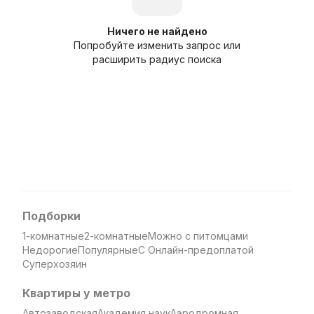
Ничего не найдено
Попробуйте изменить запрос или
расширить радиус поиска
Подборки
1-комнатные
2-комнатные
Можно с питомцами
Недорогие
Популярные
С Онлайн-предоплатой
Суперхозяин
Квартиры у метро
Автозаводская
Академия наук
Аэродромная