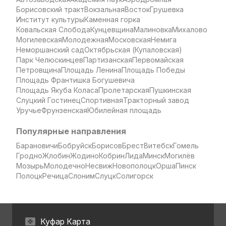
Борисовский тракт
Вокзальная
Восток
Грушевка
Институт культуры
Каменная горка
Ковальская Слобода
Кунцевщина
Малиновка
Михалово
Могилевская
Молодежная
Московская
Немига
Неморшанский сад
Октябрьская (Купаловская)
Парк Челюскинцев
Партизанская
Первомайская
Петровщина
Площадь Ленина
Площадь Победы
Площадь Франтишка Богушевича
Площадь Якуба Коласа
Пролетарская
Пушкинская
Слуцкий Гостинец
Спортивная
Тракторный завод
Уручье
Фрунзенская
Юбилейная площадь
Популярные направления
Барановичи
Бобруйск
Борисов
Брест
Витебск
Гомель
Гродно
Жлобин
Жодино
Кобрин
Лида
Минск
Могилёв
Мозырь
Молодечно
Несвиж
Новополоцк
Орша
Пинск
Полоцк
Речица
Слоним
Слуцк
Солигорск
Куфар Карта