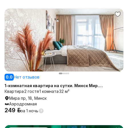
0.0
Нет отзывов
1-комнатная квартира на сутки. Минск Мир.
Самозаселение .Современная техника. Балкон. Wi-Fi.
Квартира
2 гостя
1 комната
32 м²
Мира пр, 18, Минск
Аэродромная
249 р.
за
1 ночь