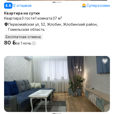
4.6
12 отзывов
Суперхозяин
Квартира на сутки
Квартира
3 гостя
1 комната
37 м²
Первомайская ул, 52, Жлобин, Жлобинский район,
Гомельская область
Бесплатная отмена
80 р.
за
1 ночь