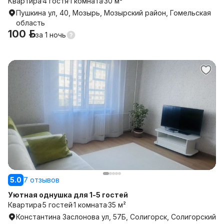
Квартира
4 гостя
1 комната
30 м²
Пушкина ул, 40, Мозырь, Мозырский район, Гомельская
область
100 р.
за
1 ночь
5.0
7 отзывов
Уютная однушка для 1-5 гостей
Квартира
5 гостей
1 комната
35 м²
Константина Заслонова ул, 57Б, Солигорск, Солигорский