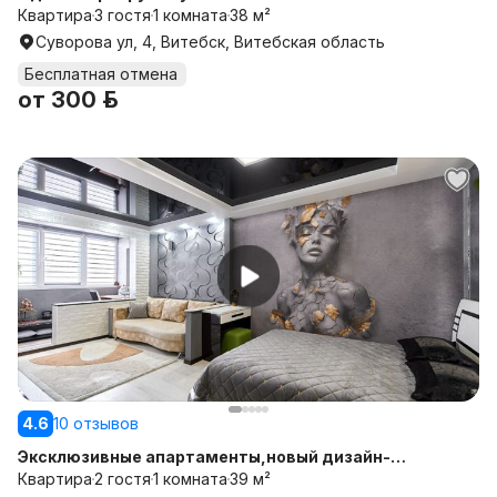
Квартира
3 гостя
1 комната
38 м²
Суворова ул, 4, Витебск, Витебская область
Бесплатная отмена
от
300 р.
4.6
10 отзывов
Эксклюзивные апартаменты,новый дизайн-
ремонт,м.Петровщина.
Квартира
2 гостя
1 комната
39 м²