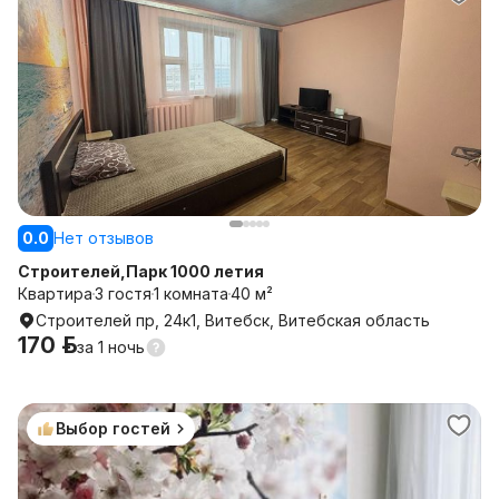
0.0
Нет отзывов
Строителей,Парк 1000 летия
Квартира
3 гостя
1 комната
40 м²
Строителей пр, 24к1, Витебск, Витебская область
170 р.
за
1 ночь
Выбор гостей