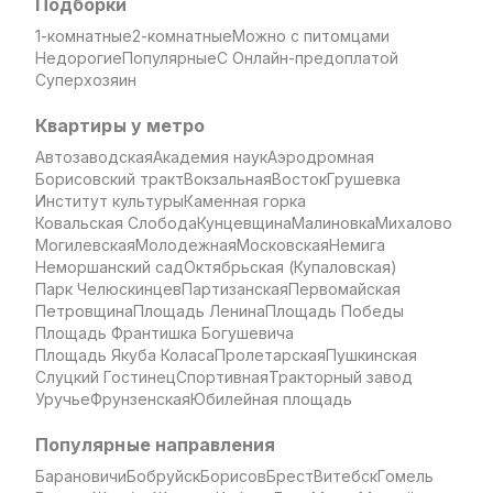
Подборки
1-комнатные
2-комнатные
Можно с питомцами
Недорогие
Популярные
С Онлайн-предоплатой
Суперхозяин
Квартиры у метро
Автозаводская
Академия наук
Аэродромная
Борисовский тракт
Вокзальная
Восток
Грушевка
Институт культуры
Каменная горка
Ковальская Слобода
Кунцевщина
Малиновка
Михалово
Могилевская
Молодежная
Московская
Немига
Неморшанский сад
Октябрьская (Купаловская)
Парк Челюскинцев
Партизанская
Первомайская
Петровщина
Площадь Ленина
Площадь Победы
Площадь Франтишка Богушевича
Площадь Якуба Коласа
Пролетарская
Пушкинская
Слуцкий Гостинец
Спортивная
Тракторный завод
Уручье
Фрунзенская
Юбилейная площадь
Популярные направления
Барановичи
Бобруйск
Борисов
Брест
Витебск
Гомель