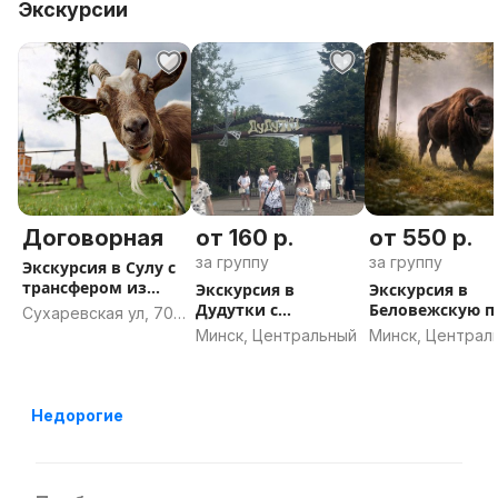
Экскурсии
Договорная
от 160 р.
от 550 р.
за группу
за группу
Экскурсия в Сулу с
трансфером из
Экскурсия в
Экскурсия в
Минска
Дудутки с
Беловежскую 
Сухаревская ул, 70,
трансфером из
с трансфером и
Минск
Минск, Центральный
Минск, Централ
Минска
Минска
Недорогие