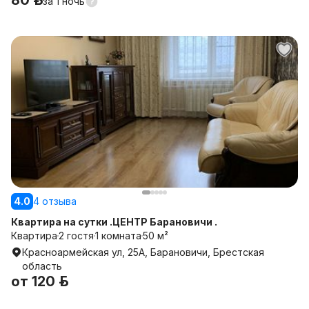
80 р.
за
1 ночь
4.0
4 отзыва
Квартира на сутки .ЦЕНТР Барановичи .
Квартира
2 гостя
1 комната
50 м²
Красноармейская ул, 25А, Барановичи, Брестская
область
от
120 р.