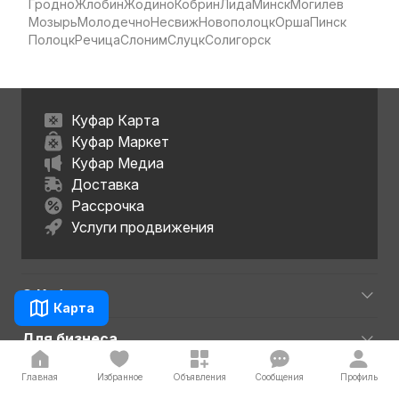
Гродно
Жлобин
Жодино
Кобрин
Лида
Минск
Могилёв
Мозырь
Молодечно
Несвиж
Новополоцк
Орша
Пинск
Полоцк
Речица
Слоним
Слуцк
Солигорск
Куфар Карта
Куфар Маркет
Куфар Медиа
Доставка
Рассрочка
Услуги продвижения
О Куфаре
Карта
Для бизнеса
Главная
Избранное
Объявления
Сообщения
Профиль
Полезно