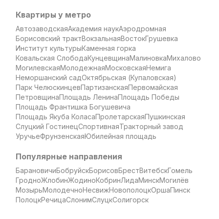
Квартиры у метро
Автозаводская
Академия наук
Аэродромная
Борисовский тракт
Вокзальная
Восток
Грушевка
Институт культуры
Каменная горка
Ковальская Слобода
Кунцевщина
Малиновка
Михалово
Могилевская
Молодежная
Московская
Немига
Неморшанский сад
Октябрьская (Купаловская)
Парк Челюскинцев
Партизанская
Первомайская
Петровщина
Площадь Ленина
Площадь Победы
Площадь Франтишка Богушевича
Площадь Якуба Коласа
Пролетарская
Пушкинская
Слуцкий Гостинец
Спортивная
Тракторный завод
Уручье
Фрунзенская
Юбилейная площадь
Популярные направления
Барановичи
Бобруйск
Борисов
Брест
Витебск
Гомель
Гродно
Жлобин
Жодино
Кобрин
Лида
Минск
Могилёв
Мозырь
Молодечно
Несвиж
Новополоцк
Орша
Пинск
Полоцк
Речица
Слоним
Слуцк
Солигорск