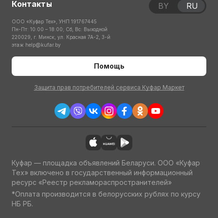
Контакты
BY
RU
ООО «Куфар Тех», УНП 191767445
Пн-Пт: 10:00 – 18:00; Сб, Вс: Выходной
220029, г. Минск, ул. Красная 7А-2, 3-й
этаж
help@kufar.by
Помощь
Защита прав потребителей сервиса Куфар Маркет
Куфар — площадка объявлений Беларуси. ООО «Куфар
Тех» включено в государственный информационный
ресурс «Реестр рекламораспространителей»
*Оплата производится в белорусских рублях по курсу
НБ РБ.