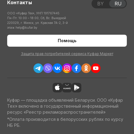
Контакты
BY
RU
ООО «Куфар Тех», УНП 191767445
Пн-Пт: 10:00 – 18:00; Сб, Вс: Выходной
220029, г. Минск, ул. Красная 7А-2, 3-й
этаж
help@kufar.by
Помощь
Защита прав потребителей сервиса Куфар Маркет
Куфар — площадка объявлений Беларуси. ООО «Куфар
Тех» включено в государственный информационный
ресурс «Реестр рекламораспространителей»
*Оплата производится в белорусских рублях по курсу
НБ РБ.