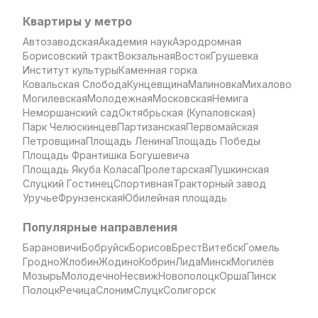
Квартиры у метро
Автозаводская
Академия наук
Аэродромная
Борисовский тракт
Вокзальная
Восток
Грушевка
Институт культуры
Каменная горка
Ковальская Слобода
Кунцевщина
Малиновка
Михалово
Могилевская
Молодежная
Московская
Немига
Неморшанский сад
Октябрьская (Купаловская)
Парк Челюскинцев
Партизанская
Первомайская
Петровщина
Площадь Ленина
Площадь Победы
Площадь Франтишка Богушевича
Площадь Якуба Коласа
Пролетарская
Пушкинская
Слуцкий Гостинец
Спортивная
Тракторный завод
Уручье
Фрунзенская
Юбилейная площадь
Популярные направления
Барановичи
Бобруйск
Борисов
Брест
Витебск
Гомель
Гродно
Жлобин
Жодино
Кобрин
Лида
Минск
Могилёв
Мозырь
Молодечно
Несвиж
Новополоцк
Орша
Пинск
Полоцк
Речица
Слоним
Слуцк
Солигорск