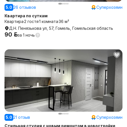
5.0
26 отзывов
Суперхозяин
Квартира по суткам
Квартира
2 гостя
1 комната
36 м²
Д.Н. Пенязькова ул, 57, Гомель, Гомельская область
90 р.
за
1 ночь
5.0
21 отзыв
Суперхозяин
Стильная студия с новым ремонтом в новостройке