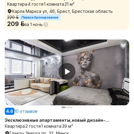
Бесконтактное заселение 24/7. Все документы
Квартира
4 гостя
1 комната
21 м²
Карла Маркса ул, 46, Брест, Брестская область
220 р.
Первое бронирование
209 р.
за
1 ночь
4.6
10 отзывов
Эксклюзивные апартаменты,новый дизайн-
ремонт,м.Петровщина.
Квартира
2 гостя
1 комната
39 м²
Газеты Звязда пр, 32, Минск