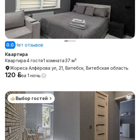
0.0
Нет отзывов
Квартира
Квартира
4 гостя
1 комната
37 м²
Жореса Алфёрова ул, 21, Витебск, Витебская область
120 р.
за
1 ночь
Выбор гостей