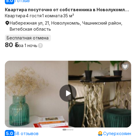
5.0
1 отзыв
Квартира посуточно от собственника в Новолукомле.
Бесконтактное заселение. С новым ремонтом.
Квартира
4 гостя
1 комната
35 м²
Набережная ул, 21, Новолукомль, Чашникский район,
Витебская область
Бесплатная отмена
80 р.
за
1 ночь
5.0
58 отзывов
Суперхозяин