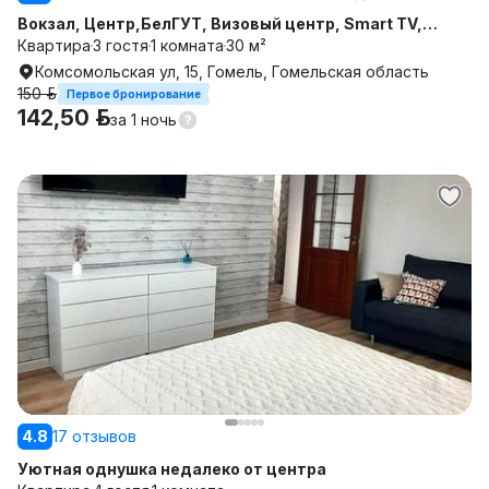
Вокзал, Центр,БелГУТ, Визовый центр, Smart TV,
кондиционер. Скидки от 3 дней.
Квартира
3 гостя
1 комната
30 м²
Комсомольская ул, 15, Гомель, Гомельская область
150 р.
Первое бронирование
142,50 р.
за
1 ночь
4.8
17 отзывов
Уютная однушка недалеко от центра