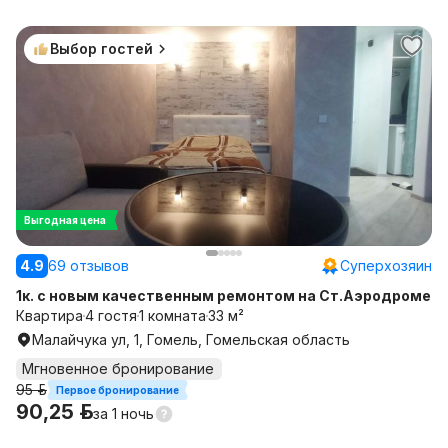
Выбор гостей
Выгодная цена
4.9
69 отзывов
Суперхозяин
1к. с новым качественным ремонтом на Ст.Аэродроме
Квартира
4 гостя
1 комната
33 м²
Малайчука ул, 1, Гомель, Гомельская область
Мгновенное бронирование
95 р.
Первое бронирование
90,25 р.
за
1 ночь