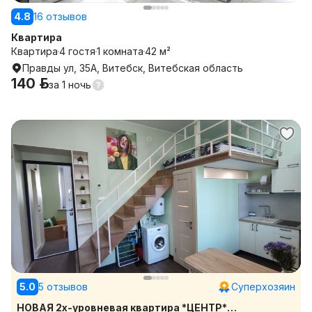
4.8
16 отзывов
Квартира
Квартира
4 гостя
1 комната
42 м²
Правды ул, 35А, Витебск, Витебская область
140 р.
за
1 ночь
5.0
5 отзывов
Суперхозяин
НОВАЯ 2х-уровневая квартира *ЦЕНТР*