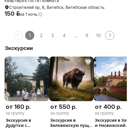
Квартира
4 гостя
1 комната
Строителей пр, 8, Витебск, Витебская область
150 р.
за
1 ночь
1
2
3
4
...
9
10
Экскурсии
от 160 р.
от 550 р.
от 400 р.
за группу
за группу
за группу
Экскурсия в
Экскурсия в
Экскурсия в Ха
Дудутки с
Беловежскую пущу
и Несвижский