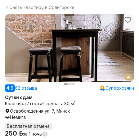
Снять квартиру в Солигорске
4.9
62 отзыва
Суперхозяин
Сутки сдам
Квартира
2 гостя
1 комната
30 м²
Освобождения ул, 7, Минск
Немига
Бесплатная отмена
250 р.
за
1 ночь