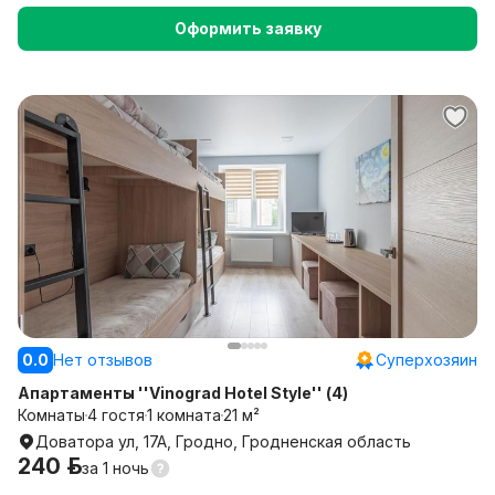
Оформить заявку
0.0
Нет отзывов
Суперхозяин
Апартаменты ''Vinograd Hotel Style'' (4)
Комнаты
4 гостя
1 комната
21 м²
Доватора ул, 17А, Гродно, Гродненская область
240 р.
за
1 ночь