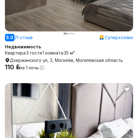
5.0
21 отзыв
Суперхозяин
Недвижимость
Квартира
3 гостя
1 комната
35 м²
Дзержинского ул, 3, Могилёв, Могилёвская область
110 р.
за
1 ночь