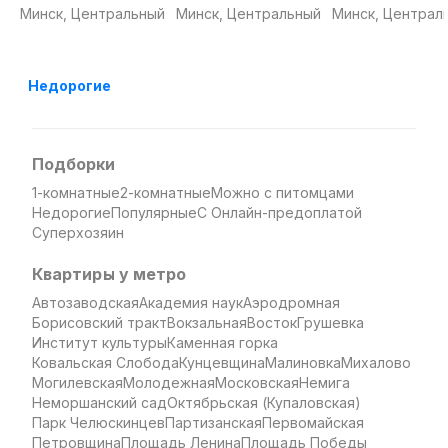
трансфером из
с трансфером из
замок с
Минск, Центральный
Минск, Центральный
Минск, Централ
Минска
Минска
трансфером из
Минска
Недорогие
Подборки
1-комнатные
2-комнатные
Можно с питомцами
Недорогие
Популярные
С Онлайн-предоплатой
Суперхозяин
Квартиры у метро
Автозаводская
Академия наук
Аэродромная
Борисовский тракт
Вокзальная
Восток
Грушевка
Институт культуры
Каменная горка
Ковальская Слобода
Кунцевщина
Малиновка
Михалово
Могилевская
Молодежная
Московская
Немига
Неморшанский сад
Октябрьская (Купаловская)
Парк Челюскинцев
Партизанская
Первомайская
Петровщина
Площадь Ленина
Площадь Победы