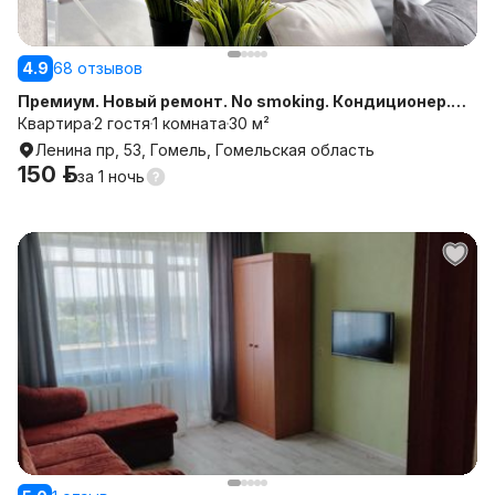
4.9
68 отзывов
Премиум. Новый ремонт. No smoking. Кондиционер.
Горячая вода.Вокзал. Нал и безнал для юр лиц.
Квартира
2 гостя
1 комната
30 м²
Ленина пр, 53, Гомель, Гомельская область
150 р.
за
1 ночь