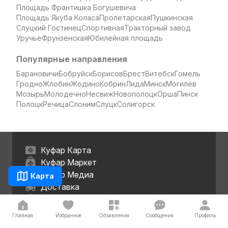
Площадь Франтишка Богушевича
Площадь Якуба Коласа
Пролетарская
Пушкинская
Слуцкий Гостинец
Спортивная
Тракторный завод
Уручье
Фрунзенская
Юбилейная площадь
Популярные направления
Барановичи
Бобруйск
Борисов
Брест
Витебск
Гомель
Гродно
Жлобин
Жодино
Кобрин
Лида
Минск
Могилёв
Мозырь
Молодечно
Несвиж
Новополоцк
Орша
Пинск
Полоцк
Речица
Слоним
Слуцк
Солигорск
Куфар Карта
Куфар Маркет
Куфар Медиа
Карта
Доставка
Рассрочка
Услуги продвижения
Главная
Избранное
Объявления
Сообщения
Профиль