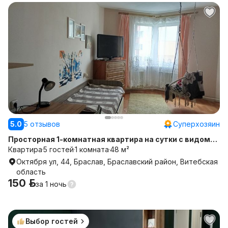
5.0
5 отзывов
Суперхозяин
Просторная 1-комнатная квартира на сутки с видом
на два озера в Браславе для отдыха
Квартира
5 гостей
1 комната
48 м²
Октября ул, 44, Браслав, Браславский район, Витебская
область
150 р.
за
1 ночь
Выбор гостей