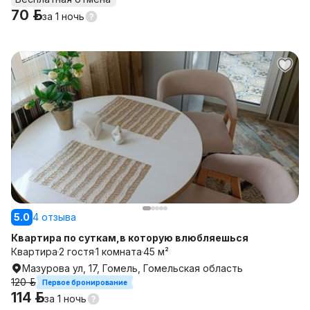
70 р.
за
1 ночь
5.0
4 отзыва
Квартира по суткам,в которую влюбляешься
Квартира
2 гостя
1 комната
45 м²
Мазурова ул, 17, Гомель, Гомельская область
120 р.
Первое бронирование
114 р.
за
1 ночь