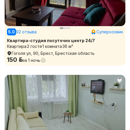
5.0
92 отзыва
Суперхозяин
Квартира-студия посуточно центр 24/7
Квартира
2 гостя
1 комната
36 м²
Гоголя ул, 90, Брест, Брестская область
150 р.
за
1 ночь