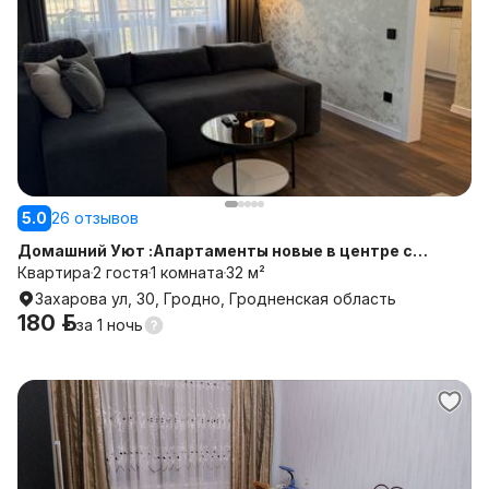
5.0
26 отзывов
Домашний Уют :Апартаменты новые в центре с
проектором на сутки /дни
Квартира
2 гостя
1 комната
32 м²
Захарова ул, 30, Гродно, Гродненская область
180 р.
за
1 ночь