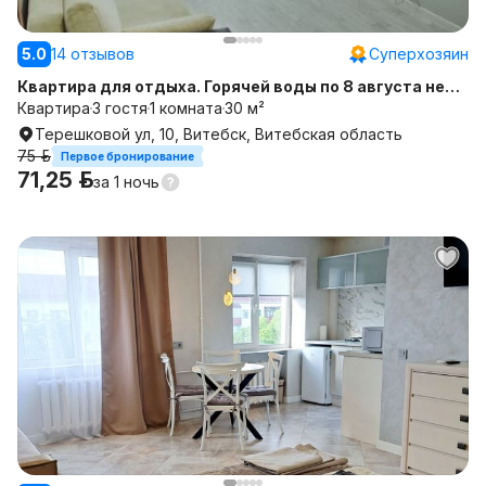
5.0
14 отзывов
Суперхозяин
Квартира для отдыха. Горячей воды по 8 августа нет.
Рядом Макбай, Санта, ВГУ, ВГТУ, пед. колледж
Квартира
3 гостя
1 комната
30 м²
Терешковой ул, 10, Витебск, Витебская область
75 р.
Первое бронирование
71,25 р.
за
1 ночь