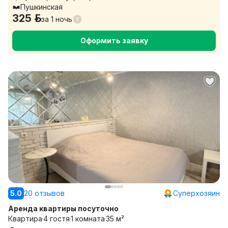
Пушкинская
325 р.
за
1 ночь
Оформить заявку
5.0
20 отзывов
Суперхозяин
Аренда квартиры посуточно
Квартира
4 гостя
1 комната
35 м²