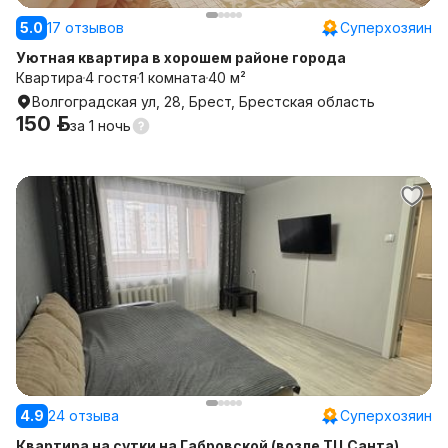
5.0
17 отзывов
Суперхозяин
Уютная квартира в хорошем районе города
Квартира
4 гостя
1 комната
40 м²
Волгоградская ул, 28, Брест, Брестская область
150 р.
за
1 ночь
4.9
24 отзыва
Суперхозяин
Квартира на сутки на Габровской (возле ТЦ Санта)