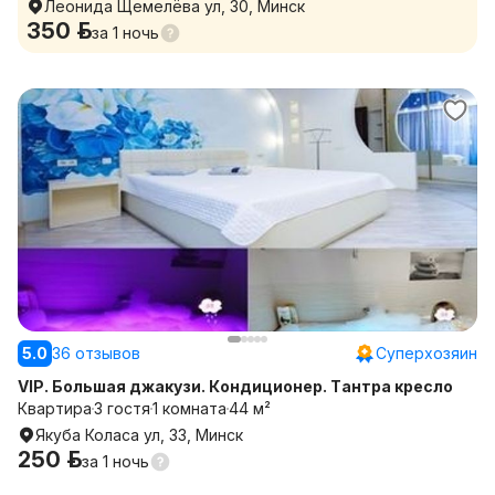
Леонида Щемелёва ул, 30, Минск
350 р.
за
1 ночь
5.0
36 отзывов
Суперхозяин
VIP. Большая джакузи. Кондиционер. Тантра кресло
Квартира
3 гостя
1 комната
44 м²
Якуба Коласа ул, 33, Минск
250 р.
за
1 ночь