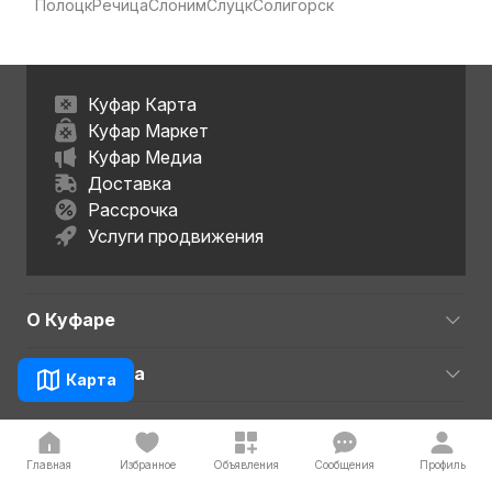
Полоцк
Речица
Слоним
Слуцк
Солигорск
Куфар Карта
Куфар Маркет
Куфар Медиа
Доставка
Рассрочка
Услуги продвижения
О Куфаре
Для бизнеса
Карта
Полезно
Главная
Избранное
Объявления
Сообщения
Профиль
Безопасность