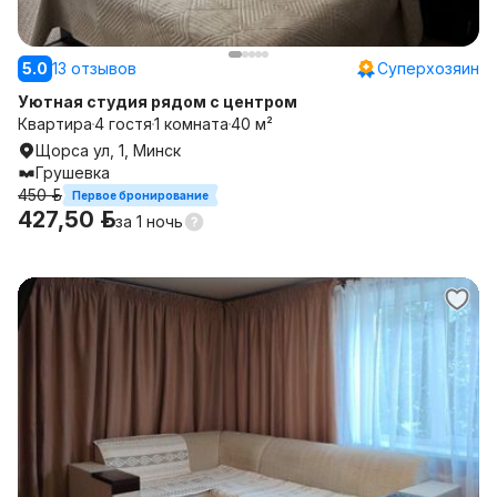
5.0
13 отзывов
Суперхозяин
Уютная студия рядом с центром
Квартира
4 гостя
1 комната
40 м²
Щорса ул, 1, Минск
Грушевка
450 р.
Первое бронирование
427,50 р.
за
1 ночь