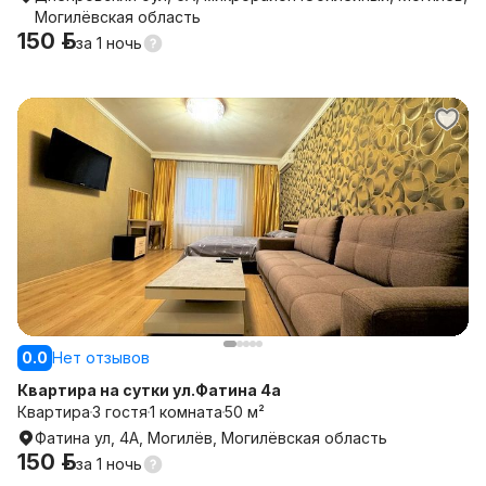
Могилёвская область
150 р.
за
1 ночь
0.0
Нет отзывов
Квартира на сутки ул.Фатина 4а
Квартира
3 гостя
1 комната
50 м²
Фатина ул, 4А, Могилёв, Могилёвская область
150 р.
за
1 ночь