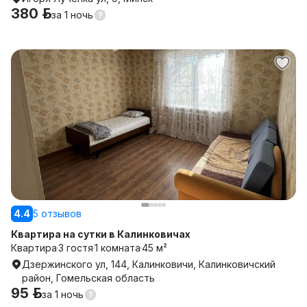
380 р.
за
1 ночь
4.4
5 отзывов
Квартира на сутки в Калинковичах
Квартира
3 гостя
1 комната
45 м²
Дзержинского ул, 144, Калинковичи, Калинковичский
район, Гомельская область
95 р.
за
1 ночь