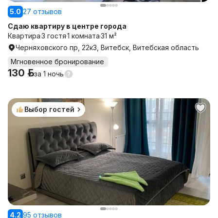
5.0
27 отзывов
Сдаю квартиру в центре города
Квартира
3 гостя
1 комната
31 м²
Черняховского пр, 22к3, Витебск, Витебская область
Мгновенное бронирование
130 р.
за
1 ночь
Выбор гостей
4.2
95 отзывов