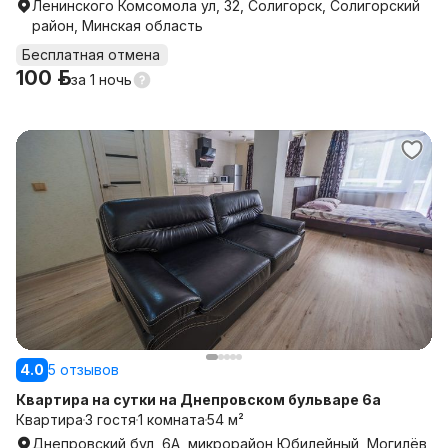
Ленинского Комсомола ул, 32, Солигорск, Солигорский
район, Минская область
Бесплатная отмена
100 р.
за
1 ночь
4.0
5 отзывов
Квартира на сутки на Днепровском бульваре 6а
Квартира
3 гостя
1 комната
54 м²
Днепровский бул, 6А, микрорайон Юбилейный, Могилёв,