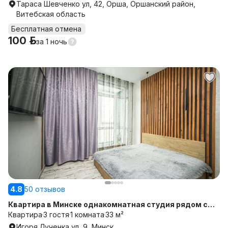
Тараса Шевченко ул, 42, Орша, Оршанский район,
Витебская область
Бесплатная отмена
100 р.
за
1 ночь
4.8
50 отзывов
Квартира в Минске однакомнатная студия рядом с
ЖД
Квартира
3 гостя
1 комната
33 м²
Игоря Лученка ул, 9, Минск