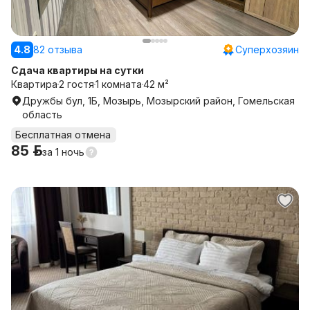
4.8
82 отзыва
Суперхозяин
Сдача квартиры на сутки
Квартира
2 гостя
1 комната
42 м²
Дружбы бул, 1Б, Мозырь, Мозырский район, Гомельская
область
Бесплатная отмена
85 р.
за
1 ночь