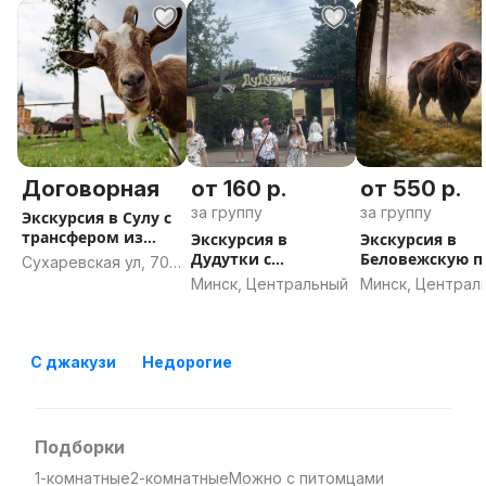
Договорная
от 160 р.
от 550 р.
за группу
за группу
Экскурсия в Сулу с
трансфером из
Экскурсия в
Экскурсия в
Минска
Дудутки с
Беловежскую 
Сухаревская ул, 70,
трансфером из
с трансфером и
Минск
Минск, Центральный
Минск, Централ
Минска
Минска
С джакузи
Недорогие
Подборки
1-комнатные
2-комнатные
Можно с питомцами