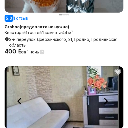
5.0
1 отзыв
Grobno(предоплата не нужна)
Квартира
6 гостей
1 комната
44 м²
2-й переулок Дзержинского, 21, Гродно, Гродненская
область
400 р.
за
1 ночь