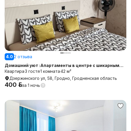
4.0
2 отзыва
Домашний уют :Апартаменты в центре с шикарным
видом /на сутки /недели
Квартира
3 гостя
1 комната
42 м²
Дзержинского ул, 58, Гродно, Гродненская область
400 р.
за
1 ночь