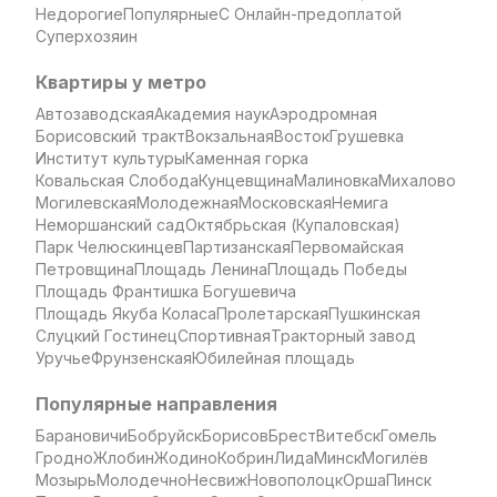
Недорогие
Популярные
С Онлайн-предоплатой
Суперхозяин
Квартиры у метро
Автозаводская
Академия наук
Аэродромная
Борисовский тракт
Вокзальная
Восток
Грушевка
Институт культуры
Каменная горка
Ковальская Слобода
Кунцевщина
Малиновка
Михалово
Могилевская
Молодежная
Московская
Немига
Неморшанский сад
Октябрьская (Купаловская)
Парк Челюскинцев
Партизанская
Первомайская
Петровщина
Площадь Ленина
Площадь Победы
Площадь Франтишка Богушевича
Площадь Якуба Коласа
Пролетарская
Пушкинская
Слуцкий Гостинец
Спортивная
Тракторный завод
Уручье
Фрунзенская
Юбилейная площадь
Популярные направления
Барановичи
Бобруйск
Борисов
Брест
Витебск
Гомель
Гродно
Жлобин
Жодино
Кобрин
Лида
Минск
Могилёв
Мозырь
Молодечно
Несвиж
Новополоцк
Орша
Пинск