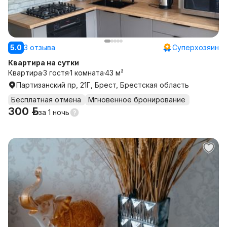
5.0
3 отзыва
Суперхозяин
Квартира на сутки
Квартира
3 гостя
1 комната
43 м²
Партизанский пр, 21Г, Брест, Брестская область
Бесплатная отмена
Мгновенное бронирование
300 р.
за
1 ночь