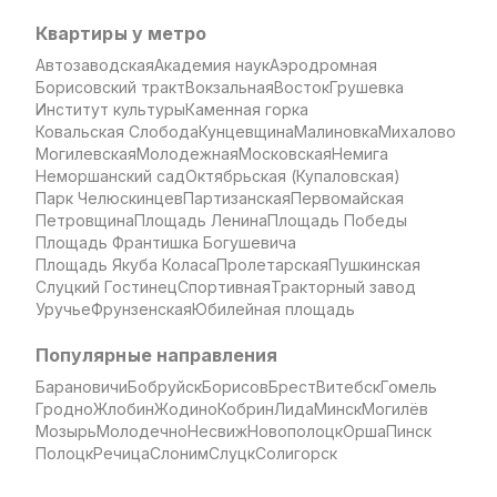
Квартиры у метро
Автозаводская
Академия наук
Аэродромная
Борисовский тракт
Вокзальная
Восток
Грушевка
Институт культуры
Каменная горка
Ковальская Слобода
Кунцевщина
Малиновка
Михалово
Могилевская
Молодежная
Московская
Немига
Неморшанский сад
Октябрьская (Купаловская)
Парк Челюскинцев
Партизанская
Первомайская
Петровщина
Площадь Ленина
Площадь Победы
Площадь Франтишка Богушевича
Площадь Якуба Коласа
Пролетарская
Пушкинская
Слуцкий Гостинец
Спортивная
Тракторный завод
Уручье
Фрунзенская
Юбилейная площадь
Популярные направления
Барановичи
Бобруйск
Борисов
Брест
Витебск
Гомель
Гродно
Жлобин
Жодино
Кобрин
Лида
Минск
Могилёв
Мозырь
Молодечно
Несвиж
Новополоцк
Орша
Пинск
Полоцк
Речица
Слоним
Слуцк
Солигорск