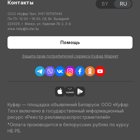
Контакты
BY
RU
ООО «Куфар Тех», УНП 191767445
Пн-Пт: 10:00 – 18:00; Сб, Вс: Выходной
220029, г. Минск, ул. Красная 7А-2, 3-й
этаж
help@kufar.by
Помощь
Защита прав потребителей сервиса Куфар Маркет
Куфар — площадка объявлений Беларуси. ООО «Куфар
Тех» включено в государственный информационный
ресурс «Реестр рекламораспространителей»
*Оплата производится в белорусских рублях по курсу
НБ РБ.