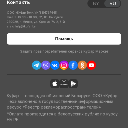
Контакты
BY
RU
ООО «Куфар Тех», УНП 191767445
Пн-Пт: 10:00 – 18:00; Сб, Вс: Выходной
220029, г. Минск, ул. Красная 7А-2, 3-й
этаж
help@kufar.by
Помощь
Защита прав потребителей сервиса Куфар Маркет
Куфар — площадка объявлений Беларуси. ООО «Куфар
Тех» включено в государственный информационный
ресурс «Реестр рекламораспространителей»
*Оплата производится в белорусских рублях по курсу
НБ РБ.