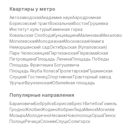
Квартиры у метро
Автозаводская
Академия наук
Аэродромная
Борисовский тракт
Вокзальная
Восток
Грушевка
Институт культуры
Каменная горка
Ковальская Слобода
Кунцевщина
Малиновка
Михалово
Могилевская
Молодежная
Московская
Немига
Неморшанский сад
Октябрьская (Купаловская)
Парк Челюскинцев
Партизанская
Первомайская
Петровщина
Площадь Ленина
Площадь Победы
Площадь Франтишка Богушевича
Площадь Якуба Коласа
Пролетарская
Пушкинская
Слуцкий Гостинец
Спортивная
Тракторный завод
Уручье
Фрунзенская
Юбилейная площадь
Популярные направления
Барановичи
Бобруйск
Борисов
Брест
Витебск
Гомель
Гродно
Жлобин
Жодино
Кобрин
Лида
Минск
Могилёв
Мозырь
Молодечно
Несвиж
Новополоцк
Орша
Пинск
Полоцк
Речица
Слоним
Слуцк
Солигорск