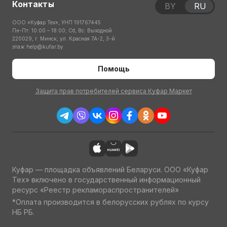
Контакты
BY
RU
ООО «Куфар Тех», УНП 191767445
Пн-Пт: 10:00 – 18:00; Сб, Вс: Выходной
220029, г. Минск, ул. Красная 7А-2, 3-й
этаж
help@kufar.by
Помощь
Защита прав потребителей сервиса Куфар Маркет
Куфар — площадка объявлений Беларуси. ООО «Куфар
Тех» включено в государственный информационный
ресурс «Реестр рекламораспространителей»
*Оплата производится в белорусских рублях по курсу
НБ РБ.