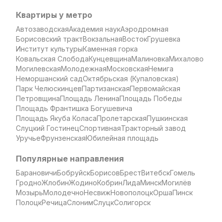
Квартиры у метро
Автозаводская
Академия наук
Аэродромная
Борисовский тракт
Вокзальная
Восток
Грушевка
Институт культуры
Каменная горка
Ковальская Слобода
Кунцевщина
Малиновка
Михалово
Могилевская
Молодежная
Московская
Немига
Неморшанский сад
Октябрьская (Купаловская)
Парк Челюскинцев
Партизанская
Первомайская
Петровщина
Площадь Ленина
Площадь Победы
Площадь Франтишка Богушевича
Площадь Якуба Коласа
Пролетарская
Пушкинская
Слуцкий Гостинец
Спортивная
Тракторный завод
Уручье
Фрунзенская
Юбилейная площадь
Популярные направления
Барановичи
Бобруйск
Борисов
Брест
Витебск
Гомель
Гродно
Жлобин
Жодино
Кобрин
Лида
Минск
Могилёв
Мозырь
Молодечно
Несвиж
Новополоцк
Орша
Пинск
Полоцк
Речица
Слоним
Слуцк
Солигорск