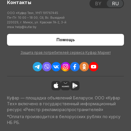
Контакты
BY
RU
ООО «Куфар Тех», УНП 191767445
Пн-Пт: 10:00 – 18:00; Сб, Вс: Выходной
220029, г. Минск, ул. Красная 7А-2, 3-й
этаж
help@kufar.by
Помощь
Защита прав потребителей сервиса Куфар Маркет
Куфар — площадка объявлений Беларуси. ООО «Куфар
Тех» включено в государственный информационный
ресурс «Реестр рекламораспространителей»
*Оплата производится в белорусских рублях по курсу
НБ РБ.