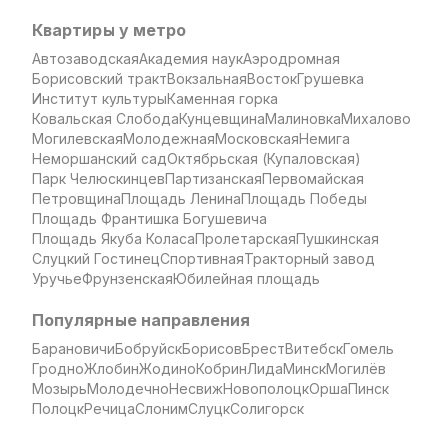
Квартиры у метро
Автозаводская
Академия наук
Аэродромная
Борисовский тракт
Вокзальная
Восток
Грушевка
Институт культуры
Каменная горка
Ковальская Слобода
Кунцевщина
Малиновка
Михалово
Могилевская
Молодежная
Московская
Немига
Неморшанский сад
Октябрьская (Купаловская)
Парк Челюскинцев
Партизанская
Первомайская
Петровщина
Площадь Ленина
Площадь Победы
Площадь Франтишка Богушевича
Площадь Якуба Коласа
Пролетарская
Пушкинская
Слуцкий Гостинец
Спортивная
Тракторный завод
Уручье
Фрунзенская
Юбилейная площадь
Популярные направления
Барановичи
Бобруйск
Борисов
Брест
Витебск
Гомель
Гродно
Жлобин
Жодино
Кобрин
Лида
Минск
Могилёв
Мозырь
Молодечно
Несвиж
Новополоцк
Орша
Пинск
Полоцк
Речица
Слоним
Слуцк
Солигорск