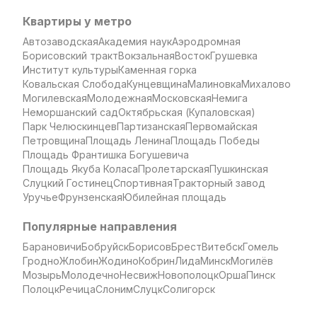
Квартиры у метро
Автозаводская
Академия наук
Аэродромная
Борисовский тракт
Вокзальная
Восток
Грушевка
Институт культуры
Каменная горка
Ковальская Слобода
Кунцевщина
Малиновка
Михалово
Могилевская
Молодежная
Московская
Немига
Неморшанский сад
Октябрьская (Купаловская)
Парк Челюскинцев
Партизанская
Первомайская
Петровщина
Площадь Ленина
Площадь Победы
Площадь Франтишка Богушевича
Площадь Якуба Коласа
Пролетарская
Пушкинская
Слуцкий Гостинец
Спортивная
Тракторный завод
Уручье
Фрунзенская
Юбилейная площадь
Популярные направления
Барановичи
Бобруйск
Борисов
Брест
Витебск
Гомель
Гродно
Жлобин
Жодино
Кобрин
Лида
Минск
Могилёв
Мозырь
Молодечно
Несвиж
Новополоцк
Орша
Пинск
Полоцк
Речица
Слоним
Слуцк
Солигорск