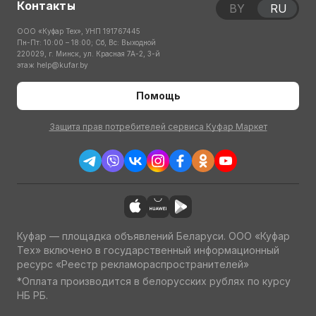
Контакты
BY
RU
ООО «Куфар Тех», УНП 191767445
Пн-Пт: 10:00 – 18:00; Сб, Вс: Выходной
220029, г. Минск, ул. Красная 7А-2, 3-й
этаж
help@kufar.by
Помощь
Защита прав потребителей сервиса Куфар Маркет
Куфар — площадка объявлений Беларуси. ООО «Куфар
Тех» включено в государственный информационный
ресурс «Реестр рекламораспространителей»
*Оплата производится в белорусских рублях по курсу
НБ РБ.