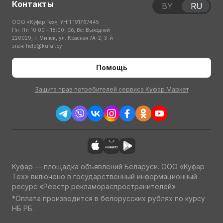
Контакты
BY
RU
ООО «Куфар Тех», УНП 191767445
Пн-Пт: 10:00 – 18:00; Сб, Вс: Выходной
220029, г. Минск, ул. Красная 7А-2, 3-й
этаж
help@kufar.by
Помощь
Защита прав потребителей сервиса Куфар Маркет
Куфар — площадка объявлений Беларуси. ООО «Куфар
Тех» включено в государственный информационный
ресурс «Реестр рекламораспространителей»
*Оплата производится в белорусских рублях по курсу
НБ РБ.