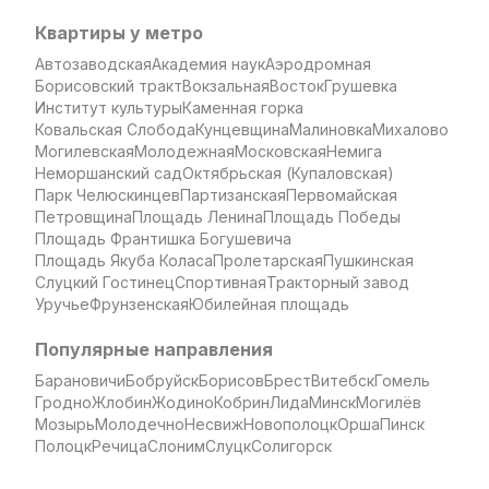
Квартиры у метро
Автозаводская
Академия наук
Аэродромная
Борисовский тракт
Вокзальная
Восток
Грушевка
Институт культуры
Каменная горка
Ковальская Слобода
Кунцевщина
Малиновка
Михалово
Могилевская
Молодежная
Московская
Немига
Неморшанский сад
Октябрьская (Купаловская)
Парк Челюскинцев
Партизанская
Первомайская
Петровщина
Площадь Ленина
Площадь Победы
Площадь Франтишка Богушевича
Площадь Якуба Коласа
Пролетарская
Пушкинская
Слуцкий Гостинец
Спортивная
Тракторный завод
Уручье
Фрунзенская
Юбилейная площадь
Популярные направления
Барановичи
Бобруйск
Борисов
Брест
Витебск
Гомель
Гродно
Жлобин
Жодино
Кобрин
Лида
Минск
Могилёв
Мозырь
Молодечно
Несвиж
Новополоцк
Орша
Пинск
Полоцк
Речица
Слоним
Слуцк
Солигорск