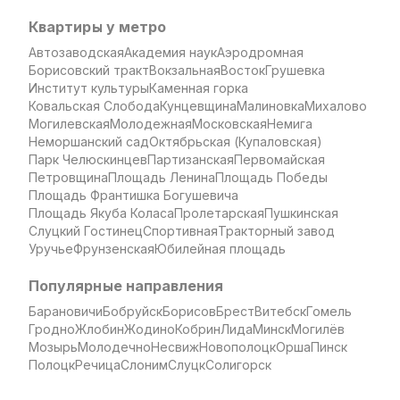
Квартиры у метро
Автозаводская
Академия наук
Аэродромная
Борисовский тракт
Вокзальная
Восток
Грушевка
Институт культуры
Каменная горка
Ковальская Слобода
Кунцевщина
Малиновка
Михалово
Могилевская
Молодежная
Московская
Немига
Неморшанский сад
Октябрьская (Купаловская)
Парк Челюскинцев
Партизанская
Первомайская
Петровщина
Площадь Ленина
Площадь Победы
Площадь Франтишка Богушевича
Площадь Якуба Коласа
Пролетарская
Пушкинская
Слуцкий Гостинец
Спортивная
Тракторный завод
Уручье
Фрунзенская
Юбилейная площадь
Популярные направления
Барановичи
Бобруйск
Борисов
Брест
Витебск
Гомель
Гродно
Жлобин
Жодино
Кобрин
Лида
Минск
Могилёв
Мозырь
Молодечно
Несвиж
Новополоцк
Орша
Пинск
Полоцк
Речица
Слоним
Слуцк
Солигорск