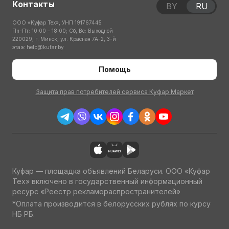
Контакты
BY
RU
ООО «Куфар Тех», УНП 191767445
Пн-Пт: 10:00 – 18:00; Сб, Вс: Выходной
220029, г. Минск, ул. Красная 7А-2, 3-й
этаж
help@kufar.by
Помощь
Защита прав потребителей сервиса Куфар Маркет
Куфар — площадка объявлений Беларуси. ООО «Куфар
Тех» включено в государственный информационный
ресурс «Реестр рекламораспространителей»
*Оплата производится в белорусских рублях по курсу
НБ РБ.