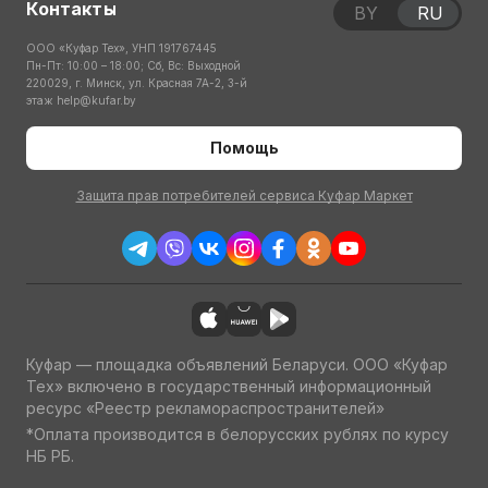
Контакты
BY
RU
ООО «Куфар Тех», УНП 191767445
Пн-Пт: 10:00 – 18:00; Сб, Вс: Выходной
220029, г. Минск, ул. Красная 7А-2, 3-й
этаж
help@kufar.by
Помощь
Защита прав потребителей сервиса Куфар Маркет
Куфар — площадка объявлений Беларуси. ООО «Куфар
Тех» включено в государственный информационный
ресурс «Реестр рекламораспространителей»
*Оплата производится в белорусских рублях по курсу
НБ РБ.