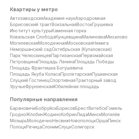
Квартиры у метро
Автозаводская
Академия наук
Аэродромная
Борисовский тракт
Вокзальная
Восток
Грушевка
Институт культуры
Каменная горка
Ковальская Слобода
Кунцевщина
Малиновка
Михалово
Могилевская
Молодежная
Московская
Немига
Неморшанский сад
Октябрьская (Купаловская)
Парк Челюскинцев
Партизанская
Первомайская
Петровщина
Площадь Ленина
Площадь Победы
Площадь Франтишка Богушевича
Площадь Якуба Коласа
Пролетарская
Пушкинская
Слуцкий Гостинец
Спортивная
Тракторный завод
Уручье
Фрунзенская
Юбилейная площадь
Популярные направления
Барановичи
Бобруйск
Борисов
Брест
Витебск
Гомель
Гродно
Жлобин
Жодино
Кобрин
Лида
Минск
Могилёв
Мозырь
Молодечно
Несвиж
Новополоцк
Орша
Пинск
Полоцк
Речица
Слоним
Слуцк
Солигорск