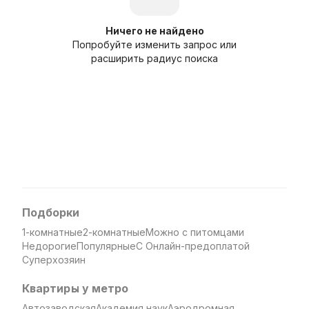
Ничего не найдено
Попробуйте изменить запрос или
расширить радиус поиска
Подборки
1-комнатные
2-комнатные
Можно с питомцами
Недорогие
Популярные
С Онлайн-предоплатой
Суперхозяин
Квартиры у метро
Автозаводская
Академия наук
Аэродромная