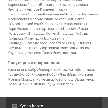
Борисовский тракт
Вокзальная
Восток
Грушевка
Институт культуры
Каменная горка
Ковальская Слобода
Кунцевщина
Малиновка
Михалово
Могилевская
Молодежная
Московская
Немига
Неморшанский сад
Октябрьская (Купаловская)
Парк Челюскинцев
Партизанская
Первомайская
Петровщина
Площадь Ленина
Площадь Победы
Площадь Франтишка Богушевича
Площадь Якуба Коласа
Пролетарская
Пушкинская
Слуцкий Гостинец
Спортивная
Тракторный завод
Уручье
Фрунзенская
Юбилейная площадь
Популярные направления
Барановичи
Бобруйск
Борисов
Брест
Витебск
Гомель
Гродно
Жлобин
Жодино
Кобрин
Лида
Минск
Могилёв
Мозырь
Молодечно
Несвиж
Новополоцк
Орша
Пинск
Полоцк
Речица
Слоним
Слуцк
Солигорск
Куфар Карта