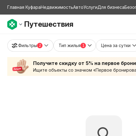
Главная Куфара
Недвижимость
Авто
Услуги
Для бизнеса
Безо
Путешествия
Фильтры
Тип жилья
Цена за сутки
2
1
Получите скидку от 5% на первое брон
Ищите объекты со значком «Первое бронирован