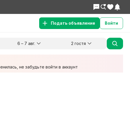
Подать объявление
Войти
6 – 7 авг.
2 гостя
Куда хотите поехать?
Гости
Заезд
Выезд
6 авг.
7 авг.
2 взрослых
нилась, не забудьте войти в аккаунт