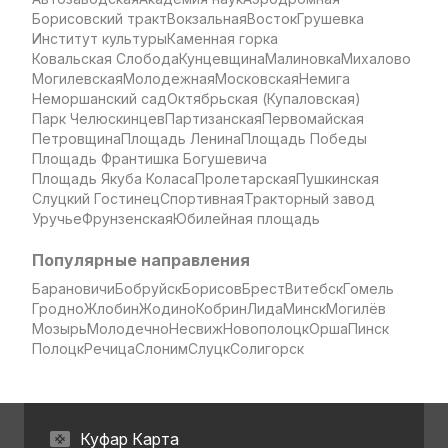
Борисовский тракт
Вокзальная
Восток
Грушевка
Институт культуры
Каменная горка
Ковальская Слобода
Кунцевщина
Малиновка
Михалово
Могилевская
Молодежная
Московская
Немига
Неморшанский сад
Октябрьская (Купаловская)
Парк Челюскинцев
Партизанская
Первомайская
Петровщина
Площадь Ленина
Площадь Победы
Площадь Франтишка Богушевича
Площадь Якуба Коласа
Пролетарская
Пушкинская
Слуцкий Гостинец
Спортивная
Тракторный завод
Уручье
Фрунзенская
Юбилейная площадь
Популярные направления
Барановичи
Бобруйск
Борисов
Брест
Витебск
Гомель
Гродно
Жлобин
Жодино
Кобрин
Лида
Минск
Могилёв
Мозырь
Молодечно
Несвиж
Новополоцк
Орша
Пинск
Полоцк
Речица
Слоним
Слуцк
Солигорск
Куфар Карта