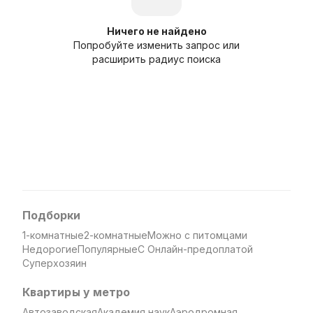
Ничего не найдено
Попробуйте изменить запрос или
расширить радиус поиска
Подборки
1-комнатные
2-комнатные
Можно с питомцами
Недорогие
Популярные
С Онлайн-предоплатой
Суперхозяин
Квартиры у метро
Автозаводская
Академия наук
Аэродромная