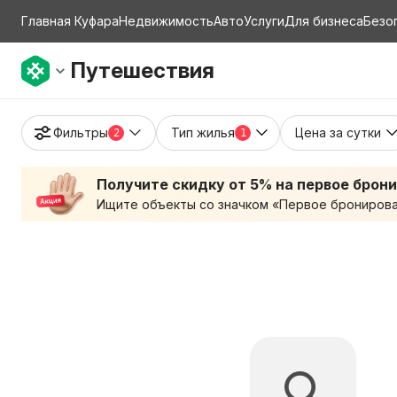
Главная Куфара
Недвижимость
Авто
Услуги
Для бизнеса
Безо
Путешествия
Фильтры
Тип жилья
Цена за сутки
2
1
Получите скидку от 5% на первое брон
Ищите объекты со значком «Первое бронирован