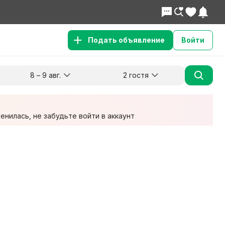
Подать объявление
Войти
8 – 9 авг.
2 гостя
Куда хотите поехать?
Гости
Заезд
Выезд
8 авг.
9 авг.
2 взрослых
нилась, не забудьте войти в аккаунт