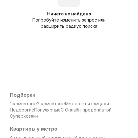
Ничего не найдено
Попробуйте изменить запрос или
расширить радиус поиска
Подборки
1-комнатные
2-комнатные
Можно с питомцами
Недорогие
Популярные
С Онлайн-предоплатой
Суперхозяин
Квартиры у метро
Автозаводская
Академия наук
Аэродромная