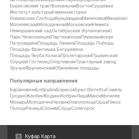
Борисовский тракт
Вокзальная
Восток
Грушевка
Институт культуры
Каменная горка
Ковальская Слобода
Кунцевщина
Малиновка
Михалово
Могилевская
Молодежная
Московская
Немига
Неморшанский сад
Октябрьская (Купаловская)
Парк Челюскинцев
Партизанская
Первомайская
Петровщина
Площадь Ленина
Площадь Победы
Площадь Франтишка Богушевича
Площадь Якуба Коласа
Пролетарская
Пушкинская
Слуцкий Гостинец
Спортивная
Тракторный завод
Уручье
Фрунзенская
Юбилейная площадь
Популярные направления
Барановичи
Бобруйск
Борисов
Брест
Витебск
Гомель
Гродно
Жлобин
Жодино
Кобрин
Лида
Минск
Могилёв
Мозырь
Молодечно
Несвиж
Новополоцк
Орша
Пинск
Полоцк
Речица
Слоним
Слуцк
Солигорск
Куфар Карта