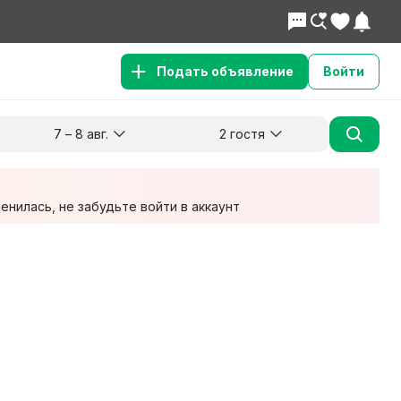
Подать объявление
Войти
7 – 8 авг.
2 гостя
Куда хотите поехать?
Гости
Заезд
Выезд
7 авг.
8 авг.
2 взрослых
нилась, не забудьте войти в аккаунт