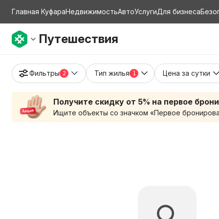
Главная Куфара
Недвижимость
Авто
Услуги
Для бизнеса
Безо
Путешествия
Фильтры
Тип жилья
Цена за сутки
2
1
Получите скидку от 5% на первое брон
Ищите объекты со значком «Первое бронирован