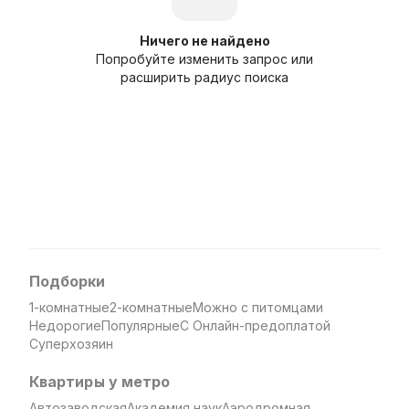
Ничего не найдено
Попробуйте изменить запрос или
расширить радиус поиска
Подборки
1-комнатные
2-комнатные
Можно с питомцами
Недорогие
Популярные
С Онлайн-предоплатой
Суперхозяин
Квартиры у метро
Автозаводская
Академия наук
Аэродромная