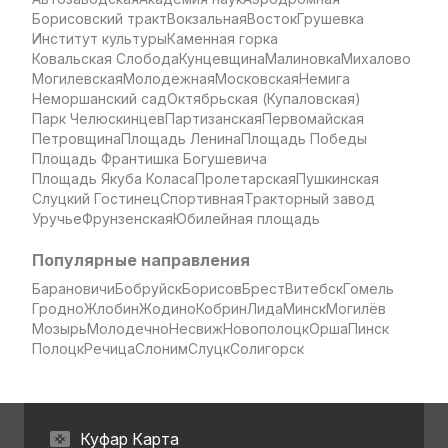
Борисовский тракт
Вокзальная
Восток
Грушевка
Институт культуры
Каменная горка
Ковальская Слобода
Кунцевщина
Малиновка
Михалово
Могилевская
Молодежная
Московская
Немига
Неморшанский сад
Октябрьская (Купаловская)
Парк Челюскинцев
Партизанская
Первомайская
Петровщина
Площадь Ленина
Площадь Победы
Площадь Франтишка Богушевича
Площадь Якуба Коласа
Пролетарская
Пушкинская
Слуцкий Гостинец
Спортивная
Тракторный завод
Уручье
Фрунзенская
Юбилейная площадь
Популярные направления
Барановичи
Бобруйск
Борисов
Брест
Витебск
Гомель
Гродно
Жлобин
Жодино
Кобрин
Лида
Минск
Могилёв
Мозырь
Молодечно
Несвиж
Новополоцк
Орша
Пинск
Полоцк
Речица
Слоним
Слуцк
Солигорск
Куфар Карта