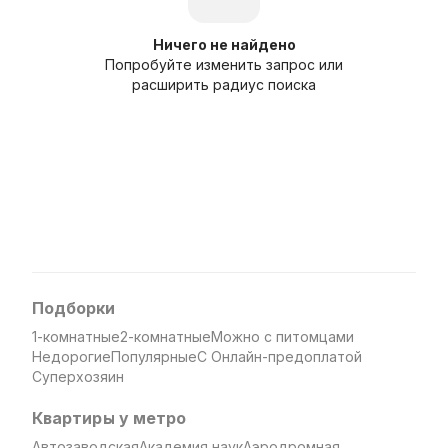
Ничего не найдено
Попробуйте изменить запрос или
расширить радиус поиска
Подборки
1-комнатные
2-комнатные
Можно с питомцами
Недорогие
Популярные
С Онлайн-предоплатой
Суперхозяин
Квартиры у метро
Автозаводская
Академия наук
Аэродромная