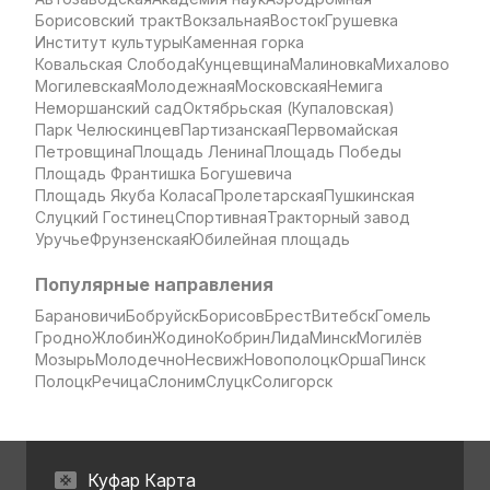
Борисовский тракт
Вокзальная
Восток
Грушевка
Институт культуры
Каменная горка
Ковальская Слобода
Кунцевщина
Малиновка
Михалово
Могилевская
Молодежная
Московская
Немига
Неморшанский сад
Октябрьская (Купаловская)
Парк Челюскинцев
Партизанская
Первомайская
Петровщина
Площадь Ленина
Площадь Победы
Площадь Франтишка Богушевича
Площадь Якуба Коласа
Пролетарская
Пушкинская
Слуцкий Гостинец
Спортивная
Тракторный завод
Уручье
Фрунзенская
Юбилейная площадь
Популярные направления
Барановичи
Бобруйск
Борисов
Брест
Витебск
Гомель
Гродно
Жлобин
Жодино
Кобрин
Лида
Минск
Могилёв
Мозырь
Молодечно
Несвиж
Новополоцк
Орша
Пинск
Полоцк
Речица
Слоним
Слуцк
Солигорск
Куфар Карта