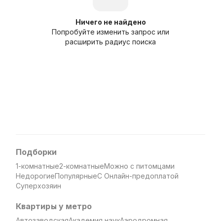
Ничего не найдено
Попробуйте изменить запрос или
расширить радиус поиска
Подборки
1-комнатные
2-комнатные
Можно с питомцами
Недорогие
Популярные
С Онлайн-предоплатой
Суперхозяин
Квартиры у метро
Автозаводская
Академия наук
Аэродромная