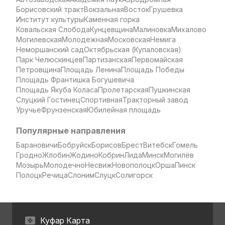
Борисовский тракт
Вокзальная
Восток
Грушевка
Институт культуры
Каменная горка
Ковальская Слобода
Кунцевщина
Малиновка
Михалово
Могилевская
Молодежная
Московская
Немига
Неморшанский сад
Октябрьская (Купаловская)
Парк Челюскинцев
Партизанская
Первомайская
Петровщина
Площадь Ленина
Площадь Победы
Площадь Франтишка Богушевича
Площадь Якуба Коласа
Пролетарская
Пушкинская
Слуцкий Гостинец
Спортивная
Тракторный завод
Уручье
Фрунзенская
Юбилейная площадь
Популярные направления
Барановичи
Бобруйск
Борисов
Брест
Витебск
Гомель
Гродно
Жлобин
Жодино
Кобрин
Лида
Минск
Могилёв
Мозырь
Молодечно
Несвиж
Новополоцк
Орша
Пинск
Полоцк
Речица
Слоним
Слуцк
Солигорск
Куфар Карта