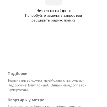
Ничего не найдено
Попробуйте изменить запрос или
расширить радиус поиска
Подборки
1-комнатные
2-комнатные
Можно с питомцами
Недорогие
Популярные
С Онлайн-предоплатой
Суперхозяин
Квартиры у метро
Автозаводская
Академия наук
Аэродромная