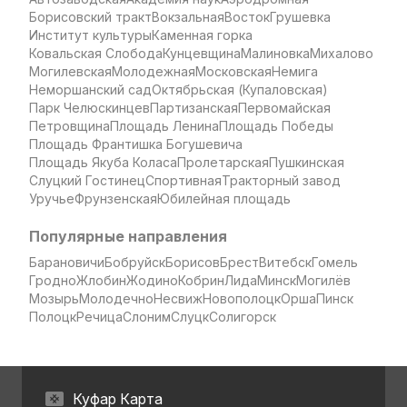
Борисовский тракт
Вокзальная
Восток
Грушевка
Институт культуры
Каменная горка
Ковальская Слобода
Кунцевщина
Малиновка
Михалово
Могилевская
Молодежная
Московская
Немига
Неморшанский сад
Октябрьская (Купаловская)
Парк Челюскинцев
Партизанская
Первомайская
Петровщина
Площадь Ленина
Площадь Победы
Площадь Франтишка Богушевича
Площадь Якуба Коласа
Пролетарская
Пушкинская
Слуцкий Гостинец
Спортивная
Тракторный завод
Уручье
Фрунзенская
Юбилейная площадь
Популярные направления
Барановичи
Бобруйск
Борисов
Брест
Витебск
Гомель
Гродно
Жлобин
Жодино
Кобрин
Лида
Минск
Могилёв
Мозырь
Молодечно
Несвиж
Новополоцк
Орша
Пинск
Полоцк
Речица
Слоним
Слуцк
Солигорск
Куфар Карта