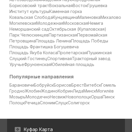
Борисовский тракт
Вокзальная
Восток
Грушевка
Институт культуры
Каменная горка
Ковальская Слобода
Кунцевщина
Малиновка
Михалово
Могилевская
Молодежная
Московская
Немига
Неморшанский сад
Октябрьская (Купаловская)
Парк Челюскинцев
Партизанская
Первомайская
Петровщина
Площадь Ленина
Площадь Победы
Площадь Франтишка Богушевича
Площадь Якуба Коласа
Пролетарская
Пушкинская
Слуцкий Гостинец
Спортивная
Тракторный завод
Уручье
Фрунзенская
Юбилейная площадь
Популярные направления
Барановичи
Бобруйск
Борисов
Брест
Витебск
Гомель
Гродно
Жлобин
Жодино
Кобрин
Лида
Минск
Могилёв
Мозырь
Молодечно
Несвиж
Новополоцк
Орша
Пинск
Полоцк
Речица
Слоним
Слуцк
Солигорск
Куфар Карта