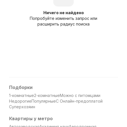
Ничего не найдено
Попробуйте изменить запрос или
расширить радиус поиска
Подборки
1-комнатные
2-комнатные
Можно с питомцами
Недорогие
Популярные
С Онлайн-предоплатой
Суперхозяин
Квартиры у метро
Автозаводская
Академия наук
Аэродромная