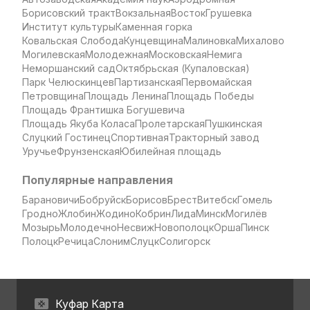
Борисовский тракт
Вокзальная
Восток
Грушевка
Институт культуры
Каменная горка
Ковальская Слобода
Кунцевщина
Малиновка
Михалово
Могилевская
Молодежная
Московская
Немига
Неморшанский сад
Октябрьская (Купаловская)
Парк Челюскинцев
Партизанская
Первомайская
Петровщина
Площадь Ленина
Площадь Победы
Площадь Франтишка Богушевича
Площадь Якуба Коласа
Пролетарская
Пушкинская
Слуцкий Гостинец
Спортивная
Тракторный завод
Уручье
Фрунзенская
Юбилейная площадь
Популярные направления
Барановичи
Бобруйск
Борисов
Брест
Витебск
Гомель
Гродно
Жлобин
Жодино
Кобрин
Лида
Минск
Могилёв
Мозырь
Молодечно
Несвиж
Новополоцк
Орша
Пинск
Полоцк
Речица
Слоним
Слуцк
Солигорск
Куфар Карта