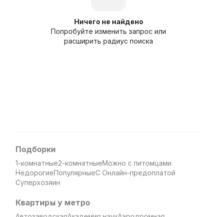
Ничего не найдено
Попробуйте изменить запрос или
расширить радиус поиска
Подборки
1-комнатные
2-комнатные
Можно с питомцами
Недорогие
Популярные
С Онлайн-предоплатой
Суперхозяин
Квартиры у метро
Автозаводская
Академия наук
Аэродромная