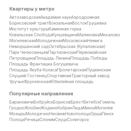
Квартиры у метро
Автозаводская
Академия наук
Аэродромная
Борисовский тракт
Вокзальная
Восток
Грушевка
Институт культуры
Каменная горка
Ковальская Слобода
Кунцевщина
Малиновка
Михалово
Могилевская
Молодежная
Московская
Немига
Неморшанский сад
Октябрьская (Купаловская)
Парк Челюскинцев
Партизанская
Первомайская
Петровщина
Площадь Ленина
Площадь Победы
Площадь Франтишка Богушевича
Площадь Якуба Коласа
Пролетарская
Пушкинская
Слуцкий Гостинец
Спортивная
Тракторный завод
Уручье
Фрунзенская
Юбилейная площадь
Популярные направления
Барановичи
Бобруйск
Борисов
Брест
Витебск
Гомель
Гродно
Жлобин
Жодино
Кобрин
Лида
Минск
Могилёв
Мозырь
Молодечно
Несвиж
Новополоцк
Орша
Пинск
Полоцк
Речица
Слоним
Слуцк
Солигорск