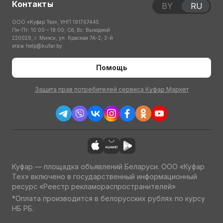
Контакты
BY
RU
ООО «Куфар Тех», УНП 191767445
Пн-Пт: 10:00 – 18:00; Сб, Вс: Выходной
220029, г. Минск, ул. Красная 7А-2, 3-й
этаж
help@kufar.by
Помощь
Защита прав потребителей сервиса Куфар Маркет
Куфар — площадка объявлений Беларуси. ООО «Куфар
Тех» включено в государственный информационный
ресурс «Реестр рекламораспространителей»
*Оплата производится в белорусских рублях по курсу
НБ РБ.