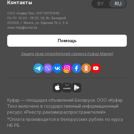
Контакты
BY
RU
ООО «Куфар Тех», УНП 191767445
Пн-Пт: 10:00 – 18:00; Сб, Вс: Выходной
220029, г. Минск, ул. Красная 7А-2, 3-й
этаж
help@kufar.by
Помощь
Защита прав потребителей сервиса Куфар Маркет
Куфар — площадка объявлений Беларуси. ООО «Куфар
Тех» включено в государственный информационный
ресурс «Реестр рекламораспространителей»
*Оплата производится в белорусских рублях по курсу
НБ РБ.