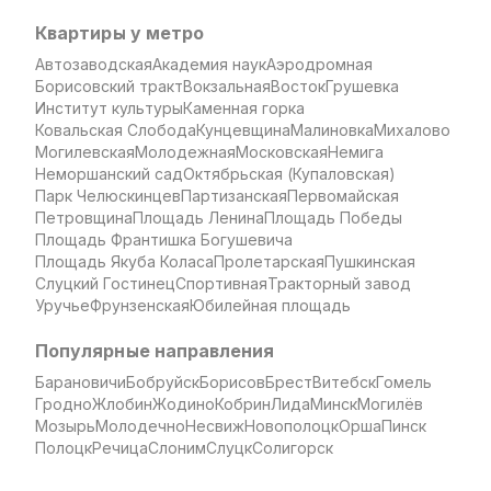
Квартиры у метро
Автозаводская
Академия наук
Аэродромная
Борисовский тракт
Вокзальная
Восток
Грушевка
Институт культуры
Каменная горка
Ковальская Слобода
Кунцевщина
Малиновка
Михалово
Могилевская
Молодежная
Московская
Немига
Неморшанский сад
Октябрьская (Купаловская)
Парк Челюскинцев
Партизанская
Первомайская
Петровщина
Площадь Ленина
Площадь Победы
Площадь Франтишка Богушевича
Площадь Якуба Коласа
Пролетарская
Пушкинская
Слуцкий Гостинец
Спортивная
Тракторный завод
Уручье
Фрунзенская
Юбилейная площадь
Популярные направления
Барановичи
Бобруйск
Борисов
Брест
Витебск
Гомель
Гродно
Жлобин
Жодино
Кобрин
Лида
Минск
Могилёв
Мозырь
Молодечно
Несвиж
Новополоцк
Орша
Пинск
Полоцк
Речица
Слоним
Слуцк
Солигорск