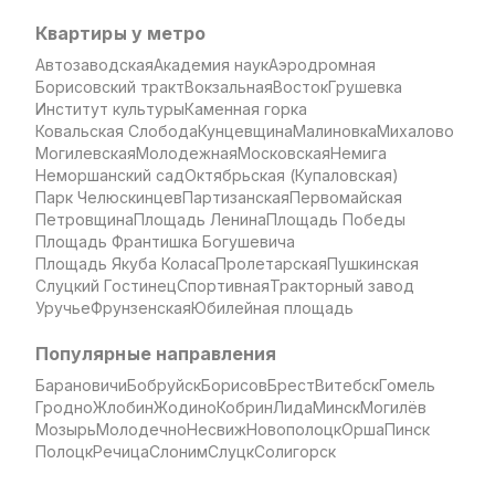
Квартиры у метро
Автозаводская
Академия наук
Аэродромная
Борисовский тракт
Вокзальная
Восток
Грушевка
Институт культуры
Каменная горка
Ковальская Слобода
Кунцевщина
Малиновка
Михалово
Могилевская
Молодежная
Московская
Немига
Неморшанский сад
Октябрьская (Купаловская)
Парк Челюскинцев
Партизанская
Первомайская
Петровщина
Площадь Ленина
Площадь Победы
Площадь Франтишка Богушевича
Площадь Якуба Коласа
Пролетарская
Пушкинская
Слуцкий Гостинец
Спортивная
Тракторный завод
Уручье
Фрунзенская
Юбилейная площадь
Популярные направления
Барановичи
Бобруйск
Борисов
Брест
Витебск
Гомель
Гродно
Жлобин
Жодино
Кобрин
Лида
Минск
Могилёв
Мозырь
Молодечно
Несвиж
Новополоцк
Орша
Пинск
Полоцк
Речица
Слоним
Слуцк
Солигорск