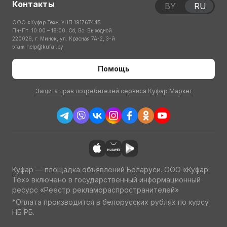
Контакты
BY
RU
ООО «Куфар Тех», УНП 191767445
Пн-Пт: 10:00 – 18:00; Сб, Вс: Выходной
220029, г. Минск, ул. Красная 7А-2, 3-й
этаж
help@kufar.by
Помощь
Защита прав потребителей сервиса Куфар Маркет
Куфар — площадка объявлений Беларуси. ООО «Куфар
Тех» включено в государственный информационный
ресурс «Реестр рекламораспространителей»
*Оплата производится в белорусских рублях по курсу
НБ РБ.