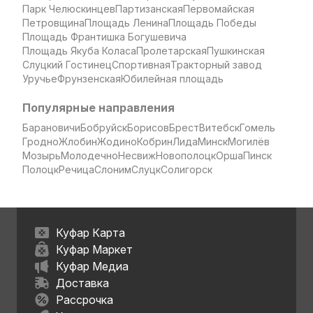
Парк Челюскинцев
Партизанская
Первомайская
Петровщина
Площадь Ленина
Площадь Победы
Площадь Франтишка Богушевича
Площадь Якуба Коласа
Пролетарская
Пушкинская
Слуцкий Гостинец
Спортивная
Тракторный завод
Уручье
Фрунзенская
Юбилейная площадь
Популярные направления
Барановичи
Бобруйск
Борисов
Брест
Витебск
Гомель
Гродно
Жлобин
Жодино
Кобрин
Лида
Минск
Могилёв
Мозырь
Молодечно
Несвиж
Новополоцк
Орша
Пинск
Полоцк
Речица
Слоним
Слуцк
Солигорск
Куфар Карта
Куфар Маркет
Куфар Медиа
Доставка
Рассрочка