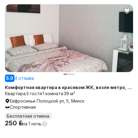
5.0
4 отзыва
Комфортная квартира в красивом ЖК, возле метро, на
сутки
Квартира
3 гостя
1 комната
39 м²
Евфросиньи Полоцкой ул, 5, Минск
Спортивная
Бесплатная отмена
250 р.
за
1 ночь