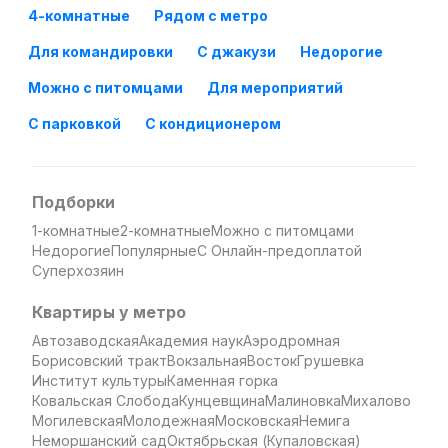
4-комнатные
Рядом с метро
Для командировки
С джакузи
Недорогие
Можно с питомцами
Для мероприятий
С парковкой
С кондиционером
Подборки
1-комнатные
2-комнатные
Можно с питомцами
Недорогие
Популярные
С Онлайн-предоплатой
Суперхозяин
Квартиры у метро
Автозаводская
Академия наук
Аэродромная
Борисовский тракт
Вокзальная
Восток
Грушевка
Институт культуры
Каменная горка
Ковальская Слобода
Кунцевщина
Малиновка
Михалово
Могилевская
Молодежная
Московская
Немига
Неморшанский сад
Октябрьская (Купаловская)