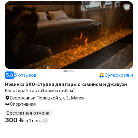
5.0
5 отзывов
Суперхозяин
Новинка ЭКО-студия для пары с камином и джакузи
Квартира
2 гостя
1 комната
35 м²
Евфросиньи Полоцкой ул, 3, Минск
Спортивная
Бесплатная отмена
300 р.
за
1 ночь