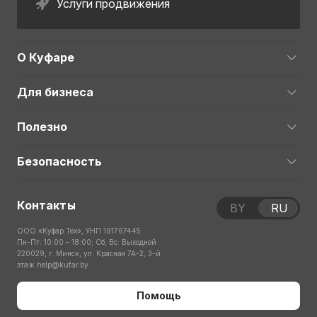
Услуги продвижения
О Куфаре
Для бизнеса
Полезно
Безопасность
Контакты
BY
RU
ООО «Куфар Тех», УНП 191767445
Пн-Пт: 10:00 – 18:00; Сб, Вс: Выходной
220029, г. Минск, ул. Красная 7А-2, 3-й
этаж
help@kufar.by
Помощь