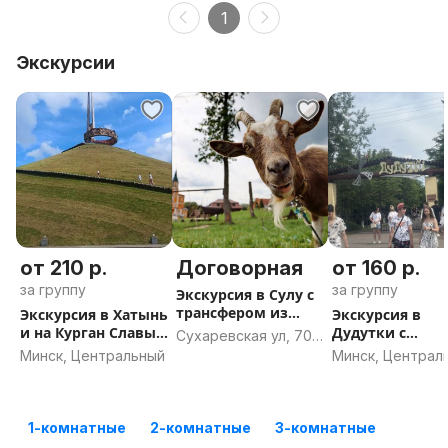
1
Экскурсии
от 210 р.
Договорная
от 160 р.
за группу
за группу
Экскурсия в Сулу с
трансфером из
Экскурсия в Хатынь
Экскурсия в
Минска
и на Курган Славы с
Дудутки с
Сухаревская ул, 70,
трансфером из
трансфером из
Минск, Центральный
Минск
Минск, Централ
Минска
Минска
1-комнатные
2-комнатные
3-комнатные