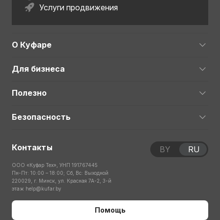
Услуги продвижения
О Куфаре
Для бизнеса
Полезно
Безопасность
Контакты
BY
RU
ООО «Куфар Тех», УНП 191767445
Пн-Пт: 10:00 – 18:00; Сб, Вс: Выходной
220029, г. Минск, ул. Красная 7А-2, 3-й
этаж
help@kufar.by
Помощь