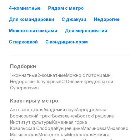
4-комнатные
Рядом с метро
Для командировки
С джакузи
Недорогие
Можно с питомцами
Для мероприятий
С парковкой
С кондиционером
Подборки
1-комнатные
2-комнатные
Можно с питомцами
Недорогие
Популярные
С Онлайн-предоплатой
Суперхозяин
Квартиры у метро
Автозаводская
Академия наук
Аэродромная
Борисовский тракт
Вокзальная
Восток
Грушевка
Институт культуры
Каменная горка
Ковальская Слобода
Кунцевщина
Малиновка
Михалово
Могилевская
Молодежная
Московская
Немига