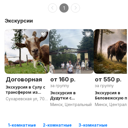
1
Экскурсии
Договорная
от 160 р.
от 550 р.
за группу
за группу
Экскурсия в Сулу с
трансфером из
Экскурсия в
Экскурсия в
Минска
Дудутки с
Беловежскую 
Сухаревская ул, 70,
трансфером из
с трансфером и
Минск
Минск, Центральный
Минск, Централ
Минска
Минска
1-комнатные
2-комнатные
3-комнатные