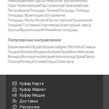
Неморшанский сад
Октябрьская (Купаловская)
Парк Челюскинцев
Партизанская
Первомайская
Петровщина
Площадь Ленина
Площадь Победы
Площадь Франтишка Богушевича
Площадь Якуба Коласа
Пролетарская
Пушкинская
Слуцкий Гостинец
Спортивная
Тракторный завод
Уручье
Фрунзенская
Юбилейная площадь
Популярные направления
Барановичи
Бобруйск
Борисов
Брест
Витебск
Гомель
Гродно
Жлобин
Жодино
Кобрин
Лида
Минск
Могилёв
Мозырь
Молодечно
Несвиж
Новополоцк
Орша
Пинск
Полоцк
Речица
Слоним
Слуцк
Солигорск
Куфар Карта
Куфар Маркет
Куфар Медиа
Доставка
Рассрочка