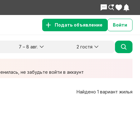
Подать объявление
Войти
7 – 8 авг.
2 гостя
Куда хотите поехать?
Гости
Заезд
Выезд
7 авг.
8 авг.
2 взрослых
нилась, не забудьте войти в аккаунт
Найдено 1 вариант жилья