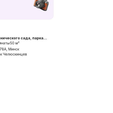
нического сада, парка
ро
мнаты
50 м²
78А, Минск
рк Челюскинцев