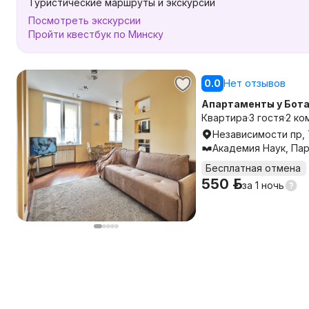
Туристические маршруты и экскурсии
Посмотреть экскурсии
Пройти квестбук по Минску
0.0
Нет отзывов
Апартаменты у Бота
Челюскинцев и мет
Квартира
3 гостя
2 ко
Независимости пр, 
Академия Наук, Па
Бесплатная отмена
550 р.
за
1 ночь