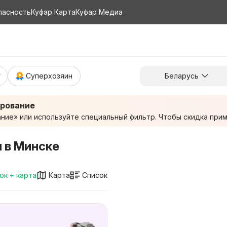
пасность
Куфар Карта
Куфар Медиа
Суперхозяин
Беларусь
ирование
ие» или используйте специальный фильтр. Чтобы скидка приме
и в Минске
ок + карта
Карта
Список