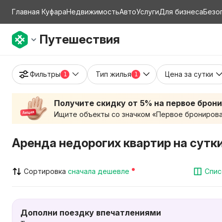
Главная Куфара
Недвижимость
Авто
Услуги
Для бизнеса
Безо
Путешествия
Фильтры
Тип жилья
Цена за сутки
1
1
Получите скидку от 5% на первое брон
Ищите объекты со значком «Первое бронирован
Аренда недорогих квартир на сутк
Сортировка
сначала дешевле
Спис
Дополни поездку впечатлениями