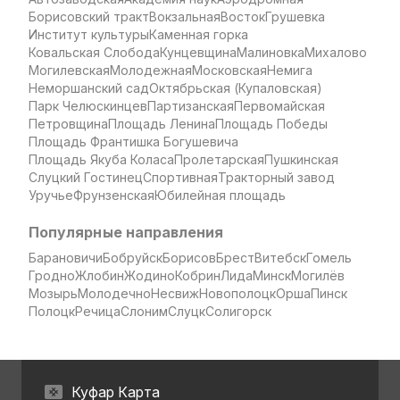
Борисовский тракт
Вокзальная
Восток
Грушевка
Институт культуры
Каменная горка
Ковальская Слобода
Кунцевщина
Малиновка
Михалово
Могилевская
Молодежная
Московская
Немига
Неморшанский сад
Октябрьская (Купаловская)
Парк Челюскинцев
Партизанская
Первомайская
Петровщина
Площадь Ленина
Площадь Победы
Площадь Франтишка Богушевича
Площадь Якуба Коласа
Пролетарская
Пушкинская
Слуцкий Гостинец
Спортивная
Тракторный завод
Уручье
Фрунзенская
Юбилейная площадь
Популярные направления
Барановичи
Бобруйск
Борисов
Брест
Витебск
Гомель
Гродно
Жлобин
Жодино
Кобрин
Лида
Минск
Могилёв
Мозырь
Молодечно
Несвиж
Новополоцк
Орша
Пинск
Полоцк
Речица
Слоним
Слуцк
Солигорск
Куфар Карта