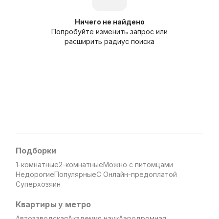
Ничего не найдено
Попробуйте изменить запрос или
расширить радиус поиска
Подборки
1-комнатные
2-комнатные
Можно с питомцами
Недорогие
Популярные
С Онлайн-предоплатой
Суперхозяин
Квартиры у метро
Автозаводская
Академия наук
Аэродромная