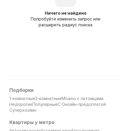
Ничего не найдено
Попробуйте изменить запрос или
расширить радиус поиска
Подборки
1-комнатные
2-комнатные
Можно с питомцами
Недорогие
Популярные
С Онлайн-предоплатой
Суперхозяин
Квартиры у метро
Автозаводская
Академия наук
Аэродромная