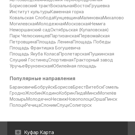
Борисовский тракт
Вокзальная
Восток
Грушевка
Институт культуры
Каменная горка
Ковальская Слобода
Кунцевщина
Малиновка
Михалово
Могилевская
Молодежная
Московская
Немига
Неморшанский сад
Октябрьская (Купаловская)
Парк Челюскинцев
Партизанская
Первомайская
Петровщина
Площадь Ленина
Площадь Победы
Площадь Франтишка Богушевича
Площадь Якуба Коласа
Пролетарская
Пушкинская
Слуцкий Гостинец
Спортивная
Тракторный завод
Уручье
Фрунзенская
Юбилейная площадь
Популярные направления
Барановичи
Бобруйск
Борисов
Брест
Витебск
Гомель
Гродно
Жлобин
Жодино
Кобрин
Лида
Минск
Могилёв
Мозырь
Молодечно
Несвиж
Новополоцк
Орша
Пинск
Полоцк
Речица
Слоним
Слуцк
Солигорск
Куфар Карта