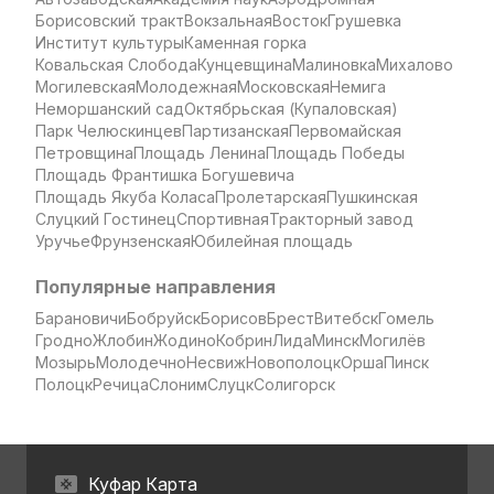
Борисовский тракт
Вокзальная
Восток
Грушевка
Институт культуры
Каменная горка
Ковальская Слобода
Кунцевщина
Малиновка
Михалово
Могилевская
Молодежная
Московская
Немига
Неморшанский сад
Октябрьская (Купаловская)
Парк Челюскинцев
Партизанская
Первомайская
Петровщина
Площадь Ленина
Площадь Победы
Площадь Франтишка Богушевича
Площадь Якуба Коласа
Пролетарская
Пушкинская
Слуцкий Гостинец
Спортивная
Тракторный завод
Уручье
Фрунзенская
Юбилейная площадь
Популярные направления
Барановичи
Бобруйск
Борисов
Брест
Витебск
Гомель
Гродно
Жлобин
Жодино
Кобрин
Лида
Минск
Могилёв
Мозырь
Молодечно
Несвиж
Новополоцк
Орша
Пинск
Полоцк
Речица
Слоним
Слуцк
Солигорск
Куфар Карта