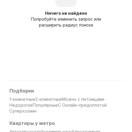
Ничего не найдено
Попробуйте изменить запрос или
расширить радиус поиска
Подборки
1-комнатные
2-комнатные
Можно с питомцами
Недорогие
Популярные
С Онлайн-предоплатой
Суперхозяин
Квартиры у метро
Автозаводская
Академия наук
Аэродромная