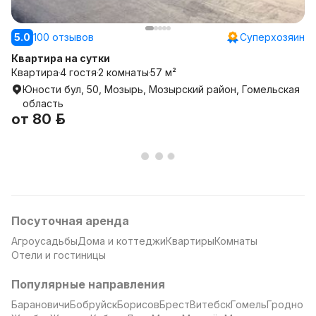
5.0
100 отзывов
Суперхозяин
Квартира на сутки
Квартира
4 гостя
2 комнаты
57 м²
Юности бул, 50, Мозырь, Мозырский район, Гомельская
область
от
80 р.
Посуточная аренда
Агроусадьбы
Дома и коттеджи
Квартиры
Комнаты
Отели и гостиницы
Популярные направления
Барановичи
Бобруйск
Борисов
Брест
Витебск
Гомель
Гродно