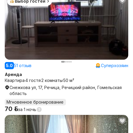
Выбор гостей
5.0
51 отзыв
Суперхозяин
Аренда
Квартира
4 гостя
2 комнаты
50 м²
Снежкова ул, 17, Речица, Речицкий район, Гомельская
область
Мгновенное бронирование
70 р.
за
1 ночь