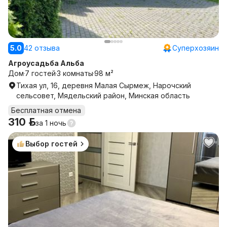
5.0
42 отзыва
Суперхозяин
Агроусадьба Альба
Дом
7 гостей
3 комнаты
98 м²
Тихая ул, 16, деревня Малая Сырмеж, Нарочский
сельсовет, Мядельский район, Минская область
Бесплатная отмена
310 р.
за
1 ночь
Выбор гостей