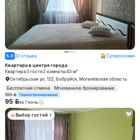
5.0
33 отзыва
Суперхозяин
Квартира в центре города
Квартира
3 гостя
2 комнаты
43 м²
Октябрьская ул, 122, Бобруйск, Могилёвская область
Бесплатная отмена
Мгновенное бронирование
100 р.
Первое бронирование
95 р.
за
1 ночь
Выбор гостей