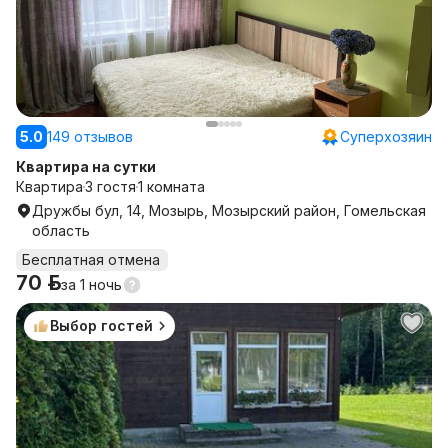
5.0
149 отзывов
Суперхозяин
Квартира на сутки
Квартира
3 гостя
1 комната
Дружбы бул, 14, Мозырь, Мозырский район, Гомельская
область
Бесплатная отмена
70 р.
за
1 ночь
Выбор гостей