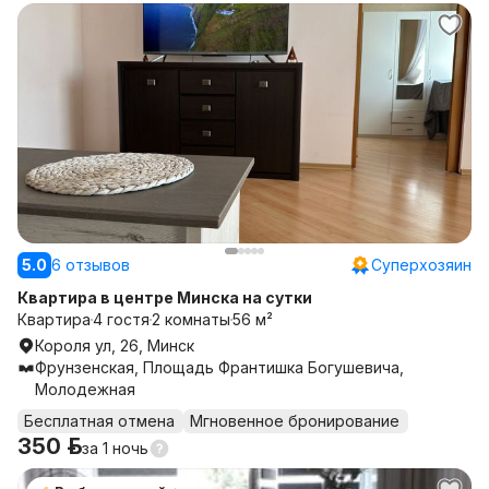
5.0
6 отзывов
Суперхозяин
Квартира в центре Минска на сутки
Квартира
4 гостя
2 комнаты
56 м²
Короля ул, 26, Минск
Фрунзенская, Площадь Франтишка Богушевича,
Молодежная
Бесплатная отмена
Мгновенное бронирование
350 р.
за
1 ночь