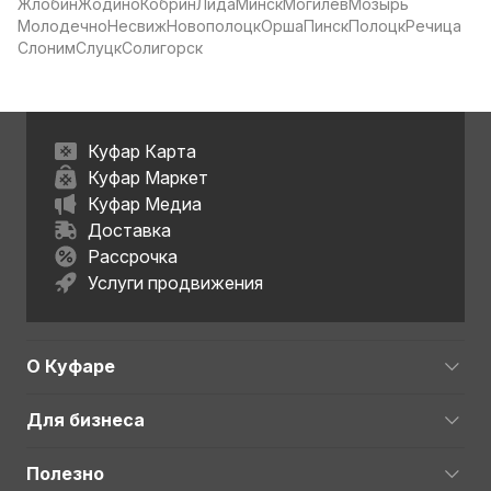
Жлобин
Жодино
Кобрин
Лида
Минск
Могилёв
Мозырь
Молодечно
Несвиж
Новополоцк
Орша
Пинск
Полоцк
Речица
Слоним
Слуцк
Солигорск
Куфар Карта
Куфар Маркет
Куфар Медиа
Доставка
Рассрочка
Услуги продвижения
О Куфаре
Для бизнеса
Полезно