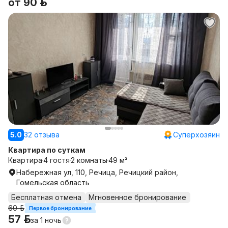
от
90 р.
5.0
32 отзыва
Суперхозяин
Квартира по суткам
Квартира
4 гостя
2 комнаты
49 м²
Набережная ул, 110, Речица, Речицкий район,
Гомельская область
Бесплатная отмена
Мгновенное бронирование
60 р.
Первое бронирование
57 р.
за
1 ночь