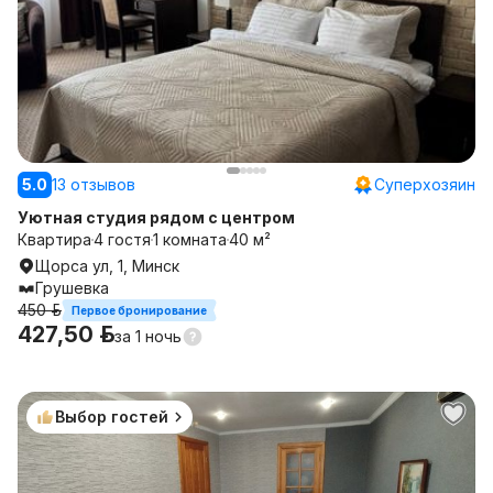
5.0
13 отзывов
Суперхозяин
Уютная студия рядом с центром
Квартира
4 гостя
1 комната
40 м²
Щорса ул, 1, Минск
Грушевка
450 р.
Первое бронирование
427,50 р.
за
1 ночь
Выбор гостей