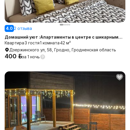
4.0
2 отзыва
Домашний уют :Апартаменты в центре с шикарным
видом /на сутки /недели
Квартира
3 гостя
1 комната
42 м²
Дзержинского ул, 58, Гродно, Гродненская область
400 р.
за
1 ночь