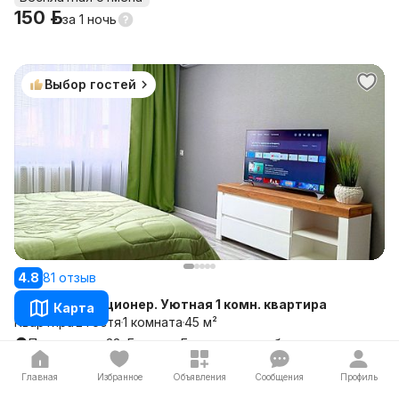
150 р.
за
1 ночь
Выбор гостей
4.8
81 отзыв
Центр. Кондиционер. Уютная 1 комн. квартира
Карта
Квартира
2 гостя
1 комната
45 м²
Пушкина ул, 33, Гродно, Гродненская область
Бесплатная отмена
Главная
Избранное
Объявления
Сообщения
Профиль
280 р.
за
1 ночь