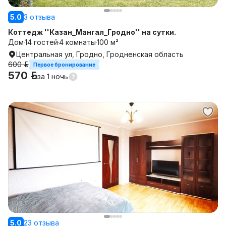
5.0
3 отзыва
Коттедж ''Казан_Мангал_Гродно'' на сутки.
Дом
14 гостей
4 комнаты
100 м²
Центральная ул, Гродно, Гродненская область
600 р.
Первое бронирование
570 р.
за
1 ночь
5.0
23 отзыва