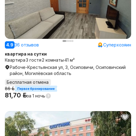
4.9
36 отзывов
Суперхозяин
квартира на сутки
Квартира
3 гостя
2 комнаты
41 м²
Рабоче-Крестьянская ул, 3, Осиповичи, Осиповичский
район, Могилёвская область
Бесплатная отмена
86 р.
Первое бронирование
81,70 р.
за
1 ночь