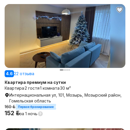
4.6
22 отзыва
Квартира премиум на сутки
Квартира
2 гостя
1 комната
30 м²
Интернациональная ул, 101, Мозырь, Мозырский район,
Гомельская область
160 р.
Первое бронирование
152 р.
за
1 ночь