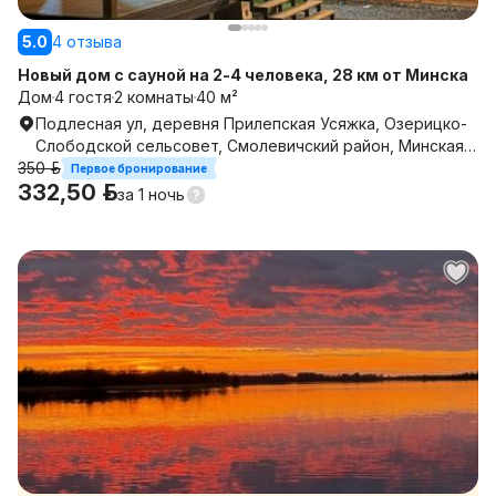
5.0
4 отзыва
Новый дом с сауной на 2-4 человека, 28 км от Минска
Дом
4 гостя
2 комнаты
40 м²
Подлесная ул, деревня Прилепская Усяжка, Озерицко-
Слободской сельсовет, Смолевичский район, Минская
350 р.
область
Первое бронирование
332,50 р.
за
1 ночь