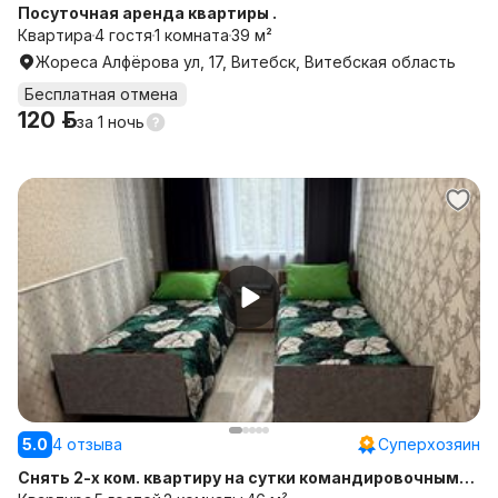
Посуточная аренда квартиры .
Квартира
4 гостя
1 комната
39 м²
Жореса Алфёрова ул, 17, Витебск, Витебская область
Бесплатная отмена
120 р.
за
1 ночь
5.0
4 отзыва
Суперхозяин
Снять 2-х ком. квартиру на сутки командировочным