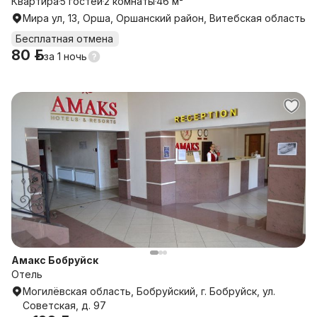
центр города ул. Мира 13
Квартира
5 гостей
2 комнаты
46 м²
Мира ул, 13, Орша, Оршанский район, Витебская область
Бесплатная отмена
80 р.
за
1 ночь
Амакс Бобруйск
Отель
Могилёвская область, Бобруйский, г. Бобруйск, ул.
Советская, д. 97