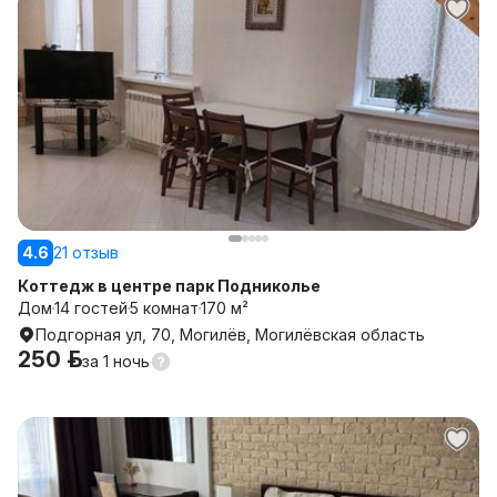
4.6
21 отзыв
Коттедж в центре парк Подниколье
Дом
14 гостей
5 комнат
170 м²
Подгорная ул, 70, Могилёв, Могилёвская область
250 р.
за
1 ночь