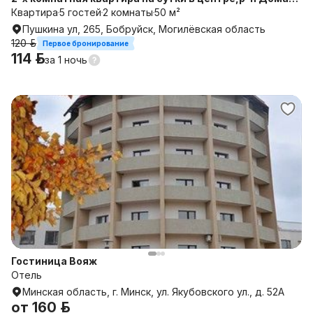
связи
Квартира
5 гостей
2 комнаты
50 м²
Пушкина ул, 265, Бобруйск, Могилёвская область
120 р.
Первое бронирование
114 р.
за
1 ночь
Гостиница Вояж
Отель
Минская область, г. Минск, ул. Якубовского ул., д. 52А
от
160 р.