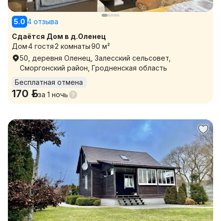
5.0
4 отзыва
Сдаётся Дом в д.Оленец
Дом
4 гостя
2 комнаты
90 м²
50, деревня Оленец, Залесский сельсовет,
Сморгонский район, Гродненская область
Бесплатная отмена
170 р.
за
1 ночь