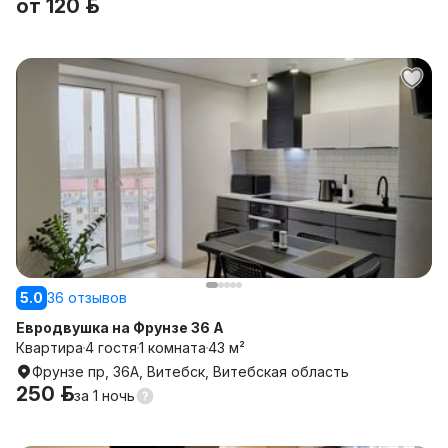
от
120 р.
5.0
36 отзывов
Евродвушка на Фрунзе 36 А
Квартира
4 гостя
1 комната
43 м²
Фрунзе пр, 36А, Витебск, Витебская область
250 р.
за
1 ночь