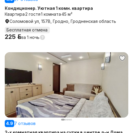
Кондиционер. Уютная 1 комн. квартира
Квартира
2 гостя
1 комната
45 м²
Соломовой ул, 157В, Гродно, Гродненская область
Бесплатная отмена
225 р.
за
1 ночь
4.9
7 отзывов
2-х комнатная квартира на сутки в центре,р-н Дома