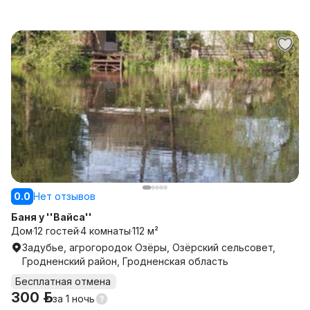
0.0
Нет отзывов
Баня у ''Вайса''
Дом
12 гостей
4 комнаты
112 м²
Задубье, агрогородок Озёры, Озёрский сельсовет,
Гродненский район, Гродненская область
Бесплатная отмена
300 р.
за
1 ночь