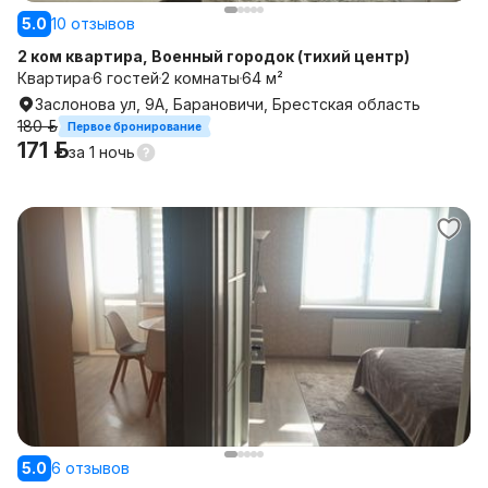
5.0
10 отзывов
2 ком квартира, Военный городок (тихий центр)
Квартира
6 гостей
2 комнаты
64 м²
Заслонова ул, 9А, Барановичи, Брестская область
180 р.
Первое бронирование
171 р.
за
1 ночь
5.0
6 отзывов