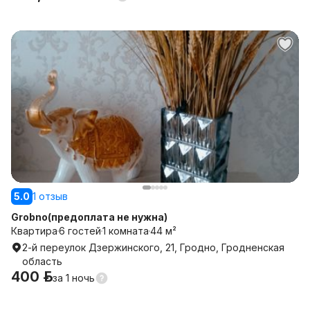
5.0
1 отзыв
Grobno(предоплата не нужна)
Квартира
6 гостей
1 комната
44 м²
2-й переулок Дзержинского, 21, Гродно, Гродненская
область
400 р.
за
1 ночь