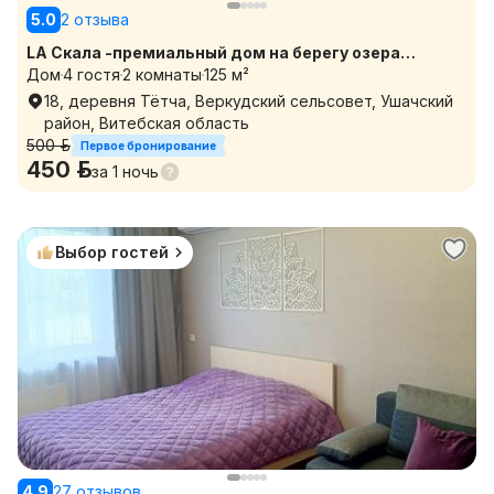
5.0
2 отзыва
LA Скала -премиальный дом на берегу озера
Дом
4 гостя
2 комнаты
125 м²
Паульское с видом на озеро
18, деревня Тётча, Веркудский сельсовет, Ушачский
район, Витебская область
500 р.
Первое бронирование
450 р.
за
1 ночь
Выбор гостей
4.9
27 отзывов