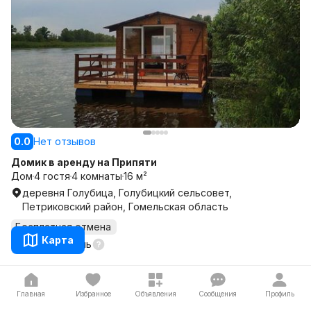
0.0
Нет отзывов
Домик в аренду на Припяти
Дом
4 гостя
4 комнаты
16 м²
деревня Голубица, Голубицкий сельсовет,
Петриковский район, Гомельская область
Бесплатная отмена
Карта
100 р.
за
1 ночь
Главная
Избранное
Объявления
Сообщения
Профиль