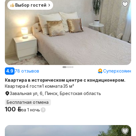
Выбор гостей
4.9
78 отзывов
Суперхозяин
Квартира в историческом центре с кондиционером.
Квартира
4 гостя
1 комната
35 м²
Завальная ул, 6, Пинск, Брестская область
Бесплатная отмена
100 р.
за
1 ночь