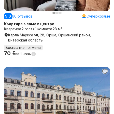
5.0
60 отзывов
Суперхозяин
Квартира в самом центре
Квартира
2 гостя
1 комната
28 м²
Карла Маркса ул, 28, Орша, Оршанский район,
Витебская область
Бесплатная отмена
70 р.
за
1 ночь