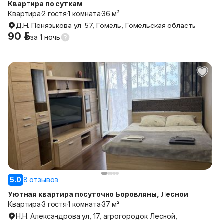
Квартира по суткам
Квартира
2 гостя
1 комната
36 м²
Д.Н. Пенязькова ул, 57, Гомель, Гомельская область
90 р.
за
1 ночь
5.0
8 отзывов
Уютная квартира посуточно Боровляны, Лесной
Квартира
3 гостя
1 комната
37 м²
Н.Н. Александрова ул, 17, агрогородок Лесной,