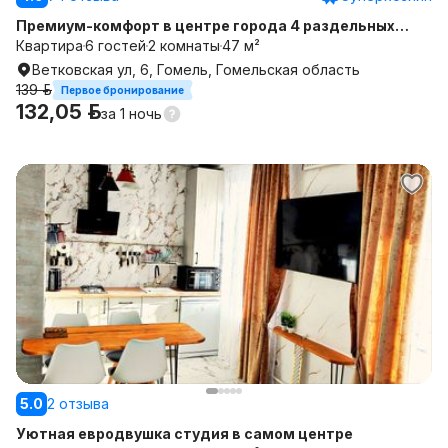
Премиум-комфорт в центре города 4 раздельных
спальных места
Квартира
6 гостей
2 комнаты
47 м²
Ветковская ул, 6, Гомель, Гомельская область
139 р.
Первое бронирование
132,05 р.
за
1 ночь
5.0
2 отзыва
Уютная евродвушка студия в самом центре