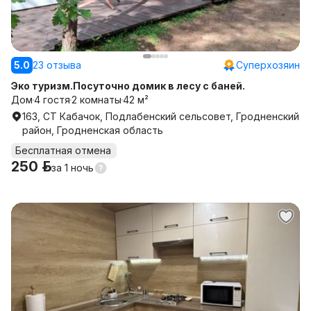
5.0
23 отзыва
Суперхозяин
Эко туризм.Посуточно домик в лесу с баней.
Дом
4 гостя
2 комнаты
42 м²
163, СТ Кабачок, Подлабенский сельсовет, Гродненский
район, Гродненская область
Бесплатная отмена
250 р.
за
1 ночь