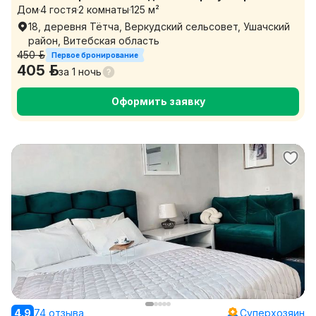
Дом
4 гостя
2 комнаты
125 м²
Паульское с видом на озеро
18, деревня Тётча, Веркудский сельсовет, Ушачский
район, Витебская область
450 р.
Первое бронирование
405 р.
за
1 ночь
Оформить заявку
4.9
74 отзыва
Суперхозяин