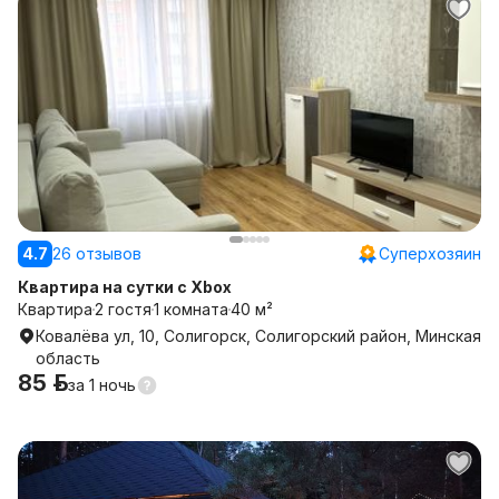
4.7
26 отзывов
Суперхозяин
Квартира на сутки с Xbox
Квартира
2 гостя
1 комната
40 м²
Ковалёва ул, 10, Солигорск, Солигорский район, Минская
область
85 р.
за
1 ночь