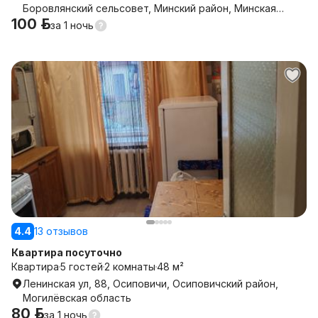
Боровлянский сельсовет, Минский район, Минская
100 р.
область
за
1 ночь
4.4
13 отзывов
Квартира посуточно
Квартира
5 гостей
2 комнаты
48 м²
Ленинская ул, 88, Осиповичи, Осиповичский район,
Могилёвская область
80 р.
за
1 ночь