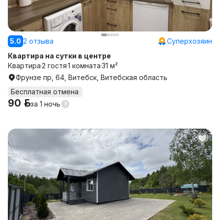
5.0
2 отзыва
Суперхозяин
Квартира на сутки в центре
Квартира
2 гостя
1 комната
31 м²
Фрунзе пр, 64, Витебск, Витебская область
Бесплатная отмена
90 р.
за
1 ночь