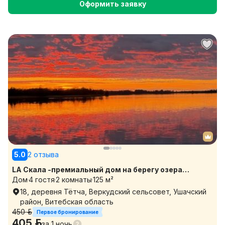
Оформить заявку
5.0
2 отзыва
LA Скала -премиальный дом на берегу озера
Дом
4 гостя
2 комнаты
125 м²
Паульское с видом на озеро
18, деревня Тётча, Веркудский сельсовет, Ушачский
район, Витебская область
450 р.
Первое бронирование
405 р.
за
1 ночь