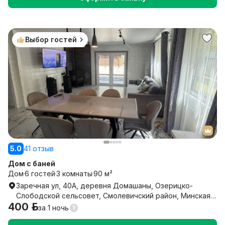
Выбор гостей
5.0
41 отзыв
Дом с баней
Дом
6 гостей
3 комнаты
90 м²
Заречная ул, 40А, деревня Домашаны, Озерицко-
Слободской сельсовет, Смолевичский район, Минская
400 р.
область
за
1 ночь