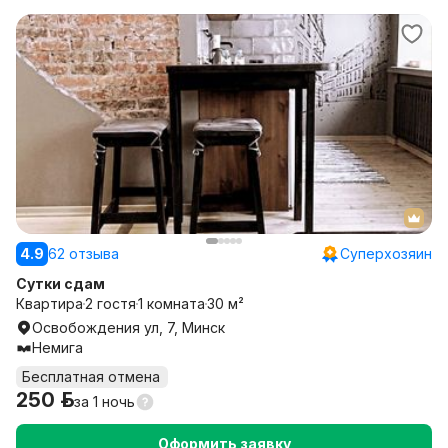
4.9
62 отзыва
Суперхозяин
Сутки сдам
Квартира
2 гостя
1 комната
30 м²
Освобождения ул, 7, Минск
Немига
Бесплатная отмена
250 р.
за
1 ночь
Оформить заявку