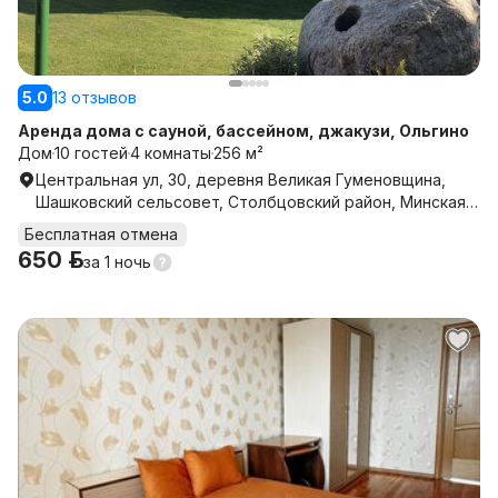
5.0
13 отзывов
Аренда дома с сауной, бассейном, джакузи, Ольгино
Дом
10 гостей
4 комнаты
256 м²
Центральная ул, 30, деревня Великая Гуменовщина,
Шашковский сельсовет, Столбцовский район, Минская
область
Бесплатная отмена
650 р.
за
1 ночь