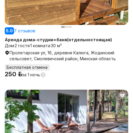
5.0
7 отзывов
Аренда дома-студии+баня(отдельностоящая)
Дом
2 гостя
1 комната
30 м²
Пролетарская ул, 16, деревня Калюга, Жодинский
сельсовет, Смолевичский район, Минская область
Бесплатная отмена
250 р.
за
1 ночь