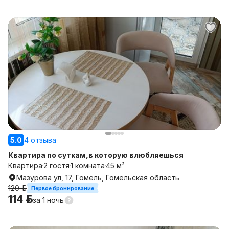
5.0
4 отзыва
Квартира по суткам,в которую влюбляешься
Квартира
2 гостя
1 комната
45 м²
Мазурова ул, 17, Гомель, Гомельская область
120 р.
Первое бронирование
114 р.
за
1 ночь