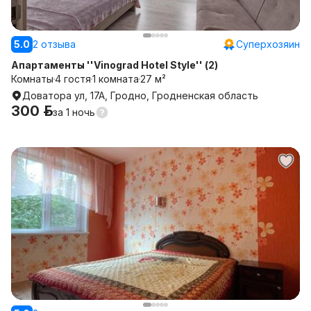
5.0
2 отзыва
Суперхозяин
Апартаменты ''Vinograd Hotel Style'' (2)
Комнаты
4 гостя
1 комната
27 м²
Доватора ул, 17А, Гродно, Гродненская область
300 р.
за
1 ночь