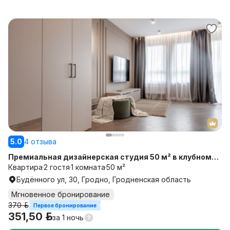
5.0
4 отзыва
Премиальная дизайнерская студия 50 м² в клубном
до
Квартира
2 гостя
1 комната
50 м²
Будённого ул, 30, Гродно, Гродненская область
Мгновенное бронирование
370 р.
Первое бронирование
351,50 р.
за
1 ночь