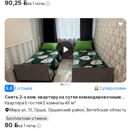
90,25 р.
за
1 ночь
5.0
4 отзыва
Суперхозяин
Снять 2-х ком. квартиру на сутки командировочным
центр города ул. Мира 13
Квартира
5 гостей
2 комнаты
46 м²
Мира ул, 13, Орша, Оршанский район, Витебская область
Бесплатная отмена
80 р.
за
1 ночь