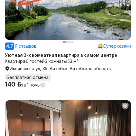
4.7
11 отзывов
Суперхозяин
Уютная 3-х комнатная квартира в самом центре
Квартира
6 гостей
3 комнаты
53 м²
Ильинского ул, 35, Витебск, Витебская область
Бесплатная отмена
140 р.
за
1 ночь