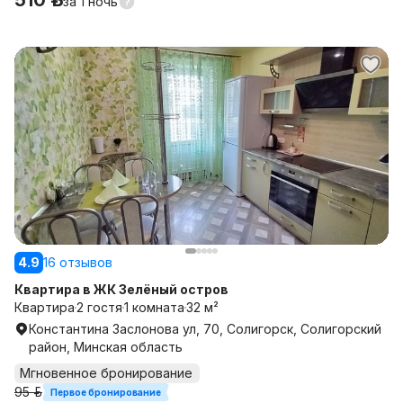
510 р.
за
1 ночь
4.9
16 отзывов
Квартира в ЖК Зелёный остров
Квартира
2 гостя
1 комната
32 м²
Константина Заслонова ул, 70, Солигорск, Солигорский
район, Минская область
Мгновенное бронирование
95 р.
Первое бронирование