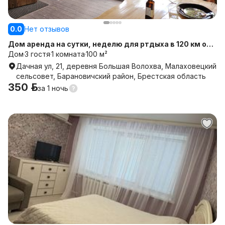
0.0
Нет отзывов
Дом аренда на сутки, неделю для ртдыха в 120 км от
Минска и 5 км от Баранович
Дом
3 гостя
1 комната
100 м²
Дачная ул, 21, деревня Большая Волохва, Малаховецкий
сельсовет, Барановичский район, Брестская область
350 р.
за
1 ночь