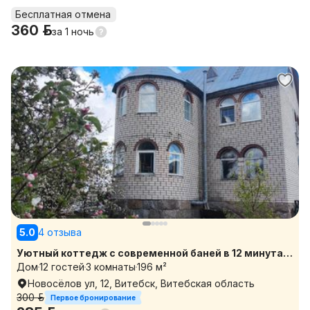
Бесплатная отмена
360 р.
за
1 ночь
5.0
4 отзыва
Уютный коттедж с современной баней в 12 минутах
от центра города для отдыха с семьёй, гостей
Дом
12 гостей
3 комнаты
196 м²
города
Новосёлов ул, 12, Витебск, Витебская область
300 р.
Первое бронирование