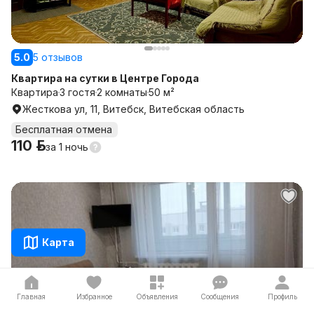
5.0
5 отзывов
Квартира на сутки в Центре Города
Квартира
3 гостя
2 комнаты
50 м²
Жесткова ул, 11, Витебск, Витебская область
Бесплатная отмена
110 р.
за
1 ночь
Карта
Главная
Избранное
Объявления
Сообщения
Профиль