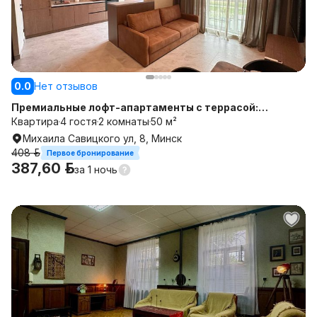
0.0
Нет отзывов
Премиальные лофт-апартаменты с террасой:
отдельный вход с улицы, бесконтактное заселение.
Квартира
4 гостя
2 комнаты
50 м²
Михаила Савицкого ул, 8, Минск
408 р.
Первое бронирование
387,60 р.
за
1 ночь