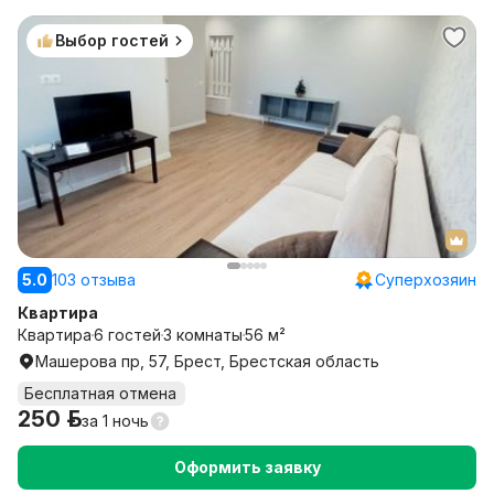
Выбор гостей
5.0
103 отзыва
Суперхозяин
Квартира
Квартира
6 гостей
3 комнаты
56 м²
Машерова пр, 57, Брест, Брестская область
Бесплатная отмена
250 р.
за
1 ночь
Оформить заявку