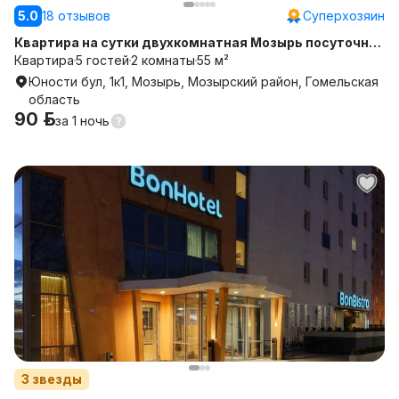
5.0
18 отзывов
Суперхозяин
Квартира на сутки двухкомнатная Мозырь посуточно
2х
Квартира
5 гостей
2 комнаты
55 м²
Юности бул, 1к1, Мозырь, Мозырский район, Гомельская
область
90 р.
за
1 ночь
3
звезды