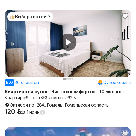
Выбор гостей
5.0
60 отзывов
Суперхозяин
Квартира на сутки - Чисто и комфортно - 10 мин до
центра
Квартира
6 гостей
3 комнаты
62 м²
Октября пр, 28А, Гомель, Гомельская область
120 р.
за
1 ночь