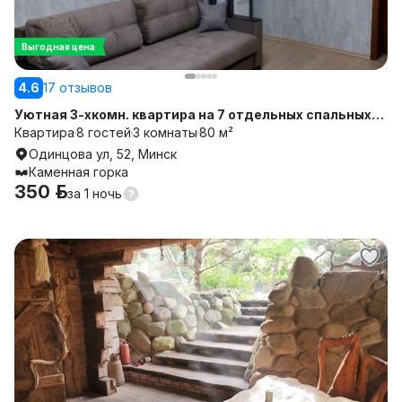
Выгодная цена
4.6
17 отзывов
Уютная 3-хкомн. квартира на 7 отдельных спальных
мест
Квартира
8 гостей
3 комнаты
80 м²
Одинцова ул, 52, Минск
Каменная горка
350 р.
за
1 ночь