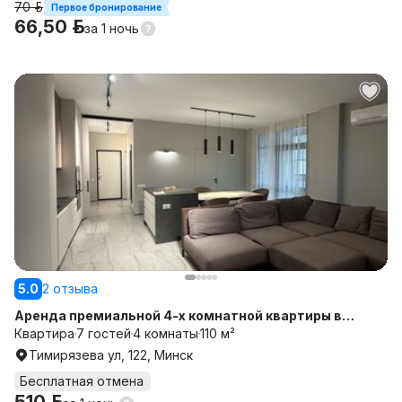
70 р.
Первое бронирование
66,50 р.
за
1 ночь
5.0
2 отзыва
Аренда премиальной 4-х комнатной квартиры в
элитном районе Минска
Квартира
7 гостей
4 комнаты
110 м²
Тимирязева ул, 122, Минск
Бесплатная отмена