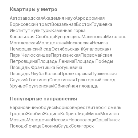
Квартиры у метро
Автозаводская
Академия наук
Аэродромная
Борисовский тракт
Вокзальная
Восток
Грушевка
Институт культуры
Каменная горка
Ковальская Слобода
Кунцевщина
Малиновка
Михалово
Могилевская
Молодежная
Московская
Немига
Неморшанский сад
Октябрьская (Купаловская)
Парк Челюскинцев
Партизанская
Первомайская
Петровщина
Площадь Ленина
Площадь Победы
Площадь Франтишка Богушевича
Площадь Якуба Коласа
Пролетарская
Пушкинская
Слуцкий Гостинец
Спортивная
Тракторный завод
Уручье
Фрунзенская
Юбилейная площадь
Популярные направления
Барановичи
Бобруйск
Борисов
Брест
Витебск
Гомель
Гродно
Жлобин
Жодино
Кобрин
Лида
Минск
Могилёв
Мозырь
Молодечно
Несвиж
Новополоцк
Орша
Пинск
Полоцк
Речица
Слоним
Слуцк
Солигорск