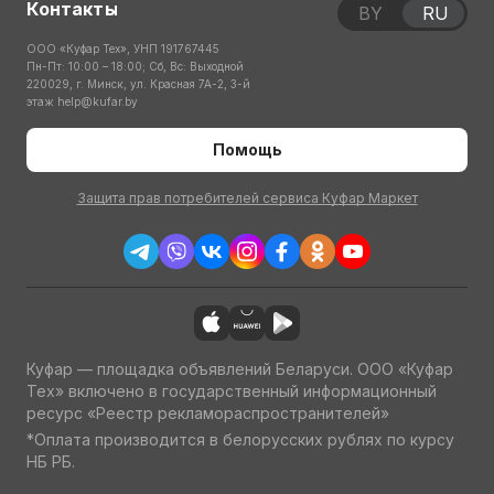
Контакты
BY
RU
ООО «Куфар Тех», УНП 191767445
Пн-Пт: 10:00 – 18:00; Сб, Вс: Выходной
220029, г. Минск, ул. Красная 7А-2, 3-й
этаж
help@kufar.by
Помощь
Защита прав потребителей сервиса Куфар Маркет
Куфар — площадка объявлений Беларуси. ООО «Куфар
Тех» включено в государственный информационный
ресурс «Реестр рекламораспространителей»
*Оплата производится в белорусских рублях по курсу
НБ РБ.