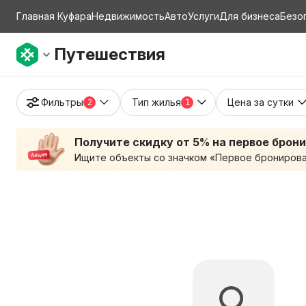
Главная Куфара
Недвижимость
Авто
Услуги
Для бизнеса
Безо
Путешествия
Фильтры
Тип жилья
Цена за сутки
2
1
Получите скидку от 5% на первое брон
Ищите объекты со значком «Первое бронирован