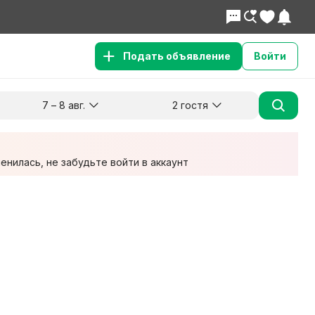
Подать объявление
Войти
7 – 8 авг.
2 гостя
Куда хотите поехать?
Гости
Заезд
Выезд
7 авг.
8 авг.
2 взрослых
нилась, не забудьте войти в аккаунт