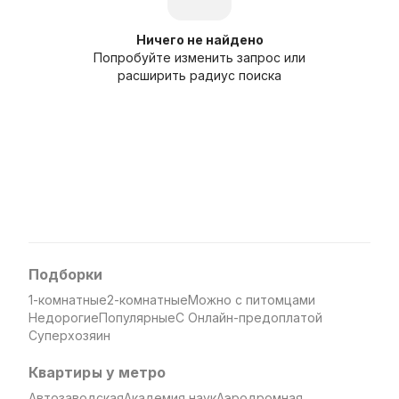
Ничего не найдено
Попробуйте изменить запрос или
расширить радиус поиска
Подборки
1-комнатные
2-комнатные
Можно с питомцами
Недорогие
Популярные
С Онлайн-предоплатой
Суперхозяин
Квартиры у метро
Автозаводская
Академия наук
Аэродромная