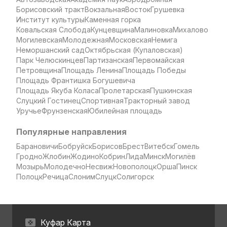
Борисовский тракт
Вокзальная
Восток
Грушевка
Институт культуры
Каменная горка
Ковальская Слобода
Кунцевщина
Малиновка
Михалово
Могилевская
Молодежная
Московская
Немига
Неморшанский сад
Октябрьская (Купаловская)
Парк Челюскинцев
Партизанская
Первомайская
Петровщина
Площадь Ленина
Площадь Победы
Площадь Франтишка Богушевича
Площадь Якуба Коласа
Пролетарская
Пушкинская
Слуцкий Гостинец
Спортивная
Тракторный завод
Уручье
Фрунзенская
Юбилейная площадь
Популярные направления
Барановичи
Бобруйск
Борисов
Брест
Витебск
Гомель
Гродно
Жлобин
Жодино
Кобрин
Лида
Минск
Могилёв
Мозырь
Молодечно
Несвиж
Новополоцк
Орша
Пинск
Полоцк
Речица
Слоним
Слуцк
Солигорск
Куфар Карта