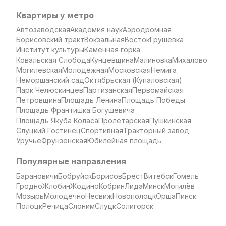
Квартиры у метро
Автозаводская
Академия наук
Аэродромная
Борисовский тракт
Вокзальная
Восток
Грушевка
Институт культуры
Каменная горка
Ковальская Слобода
Кунцевщина
Малиновка
Михалово
Могилевская
Молодежная
Московская
Немига
Неморшанский сад
Октябрьская (Купаловская)
Парк Челюскинцев
Партизанская
Первомайская
Петровщина
Площадь Ленина
Площадь Победы
Площадь Франтишка Богушевича
Площадь Якуба Коласа
Пролетарская
Пушкинская
Слуцкий Гостинец
Спортивная
Тракторный завод
Уручье
Фрунзенская
Юбилейная площадь
Популярные направления
Барановичи
Бобруйск
Борисов
Брест
Витебск
Гомель
Гродно
Жлобин
Жодино
Кобрин
Лида
Минск
Могилёв
Мозырь
Молодечно
Несвиж
Новополоцк
Орша
Пинск
Полоцк
Речица
Слоним
Слуцк
Солигорск