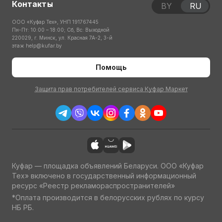
Контакты
BY
RU
ООО «Куфар Тех», УНП 191767445
Пн-Пт: 10:00 – 18:00; Сб, Вс: Выходной
220029, г. Минск, ул. Красная 7А-2, 3-й
этаж
help@kufar.by
Помощь
Защита прав потребителей сервиса Куфар Маркет
Куфар — площадка объявлений Беларуси. ООО «Куфар
Тех» включено в государственный информационный
ресурс «Реестр рекламораспространителей»
*Оплата производится в белорусских рублях по курсу
НБ РБ.