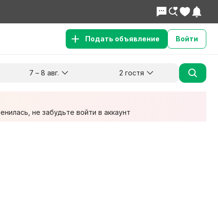
Подать объявление
Войти
7 – 8 авг.
2 гостя
Куда хотите поехать?
Гости
Заезд
Выезд
7 авг.
8 авг.
2 взрослых
нилась, не забудьте войти в аккаунт