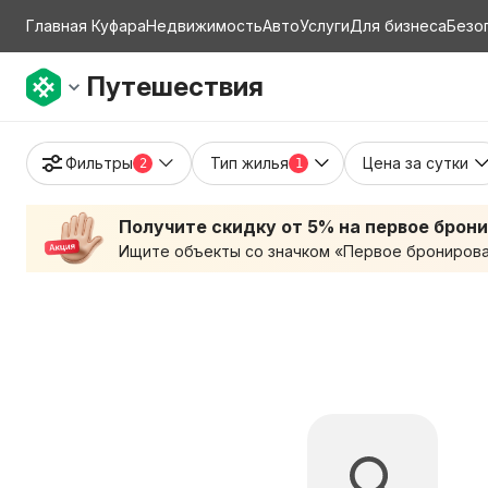
Главная Куфара
Недвижимость
Авто
Услуги
Для бизнеса
Безо
Путешествия
Фильтры
Тип жилья
Цена за сутки
2
1
Получите скидку от 5% на первое брон
Ищите объекты со значком «Первое бронирован