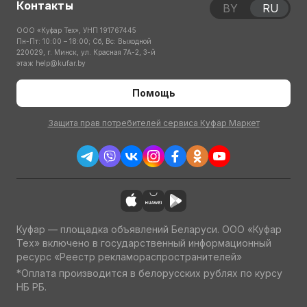
Контакты
BY
RU
ООО «Куфар Тех», УНП 191767445
Пн-Пт: 10:00 – 18:00; Сб, Вс: Выходной
220029, г. Минск, ул. Красная 7А-2, 3-й
этаж
help@kufar.by
Помощь
Защита прав потребителей сервиса Куфар Маркет
Куфар — площадка объявлений Беларуси. ООО «Куфар
Тех» включено в государственный информационный
ресурс «Реестр рекламораспространителей»
*Оплата производится в белорусских рублях по курсу
НБ РБ.