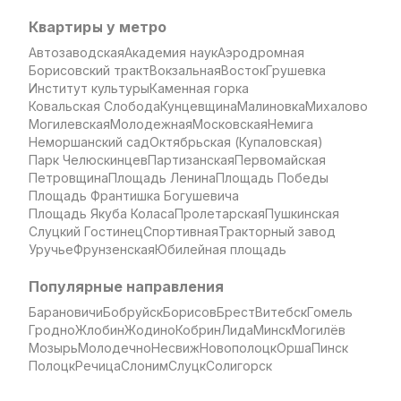
Квартиры у метро
Автозаводская
Академия наук
Аэродромная
Борисовский тракт
Вокзальная
Восток
Грушевка
Институт культуры
Каменная горка
Ковальская Слобода
Кунцевщина
Малиновка
Михалово
Могилевская
Молодежная
Московская
Немига
Неморшанский сад
Октябрьская (Купаловская)
Парк Челюскинцев
Партизанская
Первомайская
Петровщина
Площадь Ленина
Площадь Победы
Площадь Франтишка Богушевича
Площадь Якуба Коласа
Пролетарская
Пушкинская
Слуцкий Гостинец
Спортивная
Тракторный завод
Уручье
Фрунзенская
Юбилейная площадь
Популярные направления
Барановичи
Бобруйск
Борисов
Брест
Витебск
Гомель
Гродно
Жлобин
Жодино
Кобрин
Лида
Минск
Могилёв
Мозырь
Молодечно
Несвиж
Новополоцк
Орша
Пинск
Полоцк
Речица
Слоним
Слуцк
Солигорск